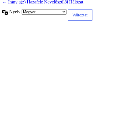
← Irány a(z) Hazafelé Nevelőszülői Hálózat
Nyelv