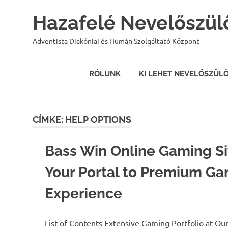
Hazafelé Nevelőszül
Adventista Diakóniai és Humán Szolgáltató Központ
RÓLUNK
KI LEHET NEVELŐSZÜL
Skip
to
content
CÍMKE:
HELP OPTIONS
Bass Win Online Gaming Si
Your Portal to Premium G
Experience
List of Contents Extensive Gaming Portfolio at Our