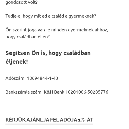
gondozott volt?
Tudja-e, hogy mit ad a család a gyermeknek?
Ön szerint joga van- e minden gyermeknek ahhoz,
hogy családban éljen?
Segítsen Ön is, hogy családban
éljenek!
Adószám: 18694844-1-43
Bankszámla szám: K&H Bank 10201006-50285776
KÉRJÜK AJÁNLJA FEL ADÓJA 1%-ÁT