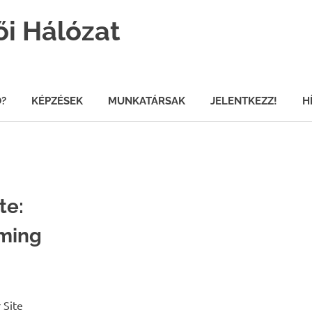
ői Hálózat
Ő?
KÉPZÉSEK
MUNKATÁRSAK
JELENTKEZZ!
H
te:
aming
 Site