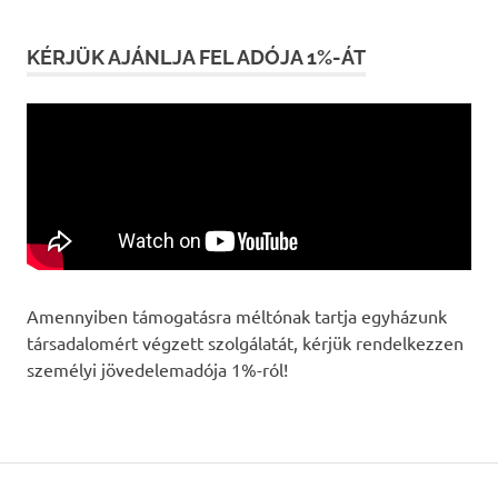
KÉRJÜK AJÁNLJA FEL ADÓJA 1%-ÁT
Amennyiben támogatásra méltónak tartja egyházunk
társadalomért végzett szolgálatát, kérjük rendelkezzen
személyi jövedelemadója 1%-ról!