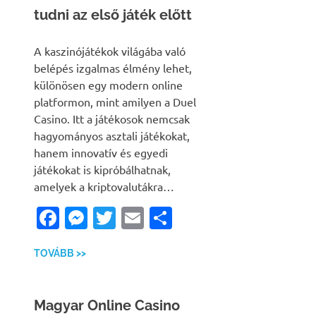
tudni az első játék előtt
A kaszinójátékok világába való
belépés izgalmas élmény lehet,
különösen egy modern online
platformon, mint amilyen a Duel
Casino. Itt a játékosok nemcsak
hagyományos asztali játékokat,
hanem innovatív és egyedi
játékokat is kipróbálhatnak,
amelyek a kriptovalutákra…
Facebook
Messenger
Twitter
Email
Ossza
meg
TOVÁBB >>
Magyar Online Casino