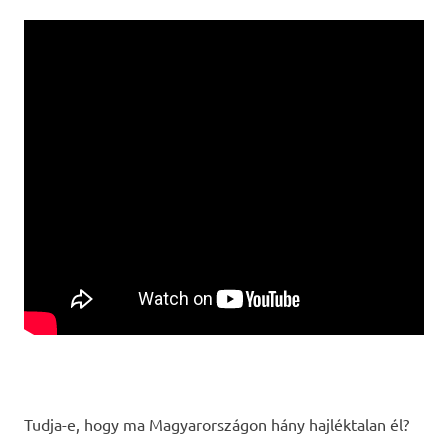
Tudja-e, hogy ma Magyarországon hány hajléktalan él?