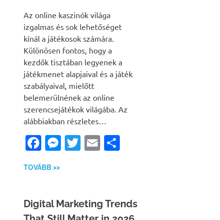
Az online kaszinók világa
izgalmas és sok lehetőséget
kínál a játékosok számára.
Különösen fontos, hogy a
kezdők tisztában legyenek a
játékmenet alapjaival és a játék
szabályaival, mielőtt
belemerülnének az online
szerencsejátékok világába. Az
alábbiakban részletes…
Facebook
Messenger
Twitter
Email
Ossza
meg
TOVÁBB >>
Digital Marketing Trends
That Still Matter in 2026