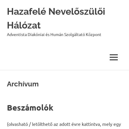
Hazafelé Nevelőszülői
Hálózat
Adventista Diakóniai és Humán Szolgáltató Központ
MENU
Skip
to
Archívum
content
Beszámolók
(olvasható / letölthető az adott évre kattintva, mely egy