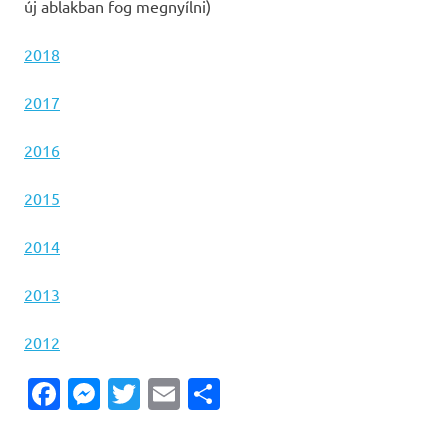
új ablakban fog megnyílni)
2018
2017
2016
2015
2014
2013
2012
Facebook
Messenger
Twitter
Email
Ossza
meg