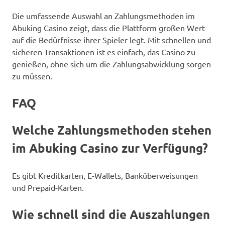
Die umfassende Auswahl an Zahlungsmethoden im
Abuking Casino zeigt, dass die Plattform großen Wert
auf die Bedürfnisse ihrer Spieler legt. Mit schnellen und
sicheren Transaktionen ist es einfach, das Casino zu
genießen, ohne sich um die Zahlungsabwicklung sorgen
zu müssen.
FAQ
Welche Zahlungsmethoden stehen
im Abuking Casino zur Verfügung?
Es gibt Kreditkarten, E-Wallets, Banküberweisungen
und Prepaid-Karten.
Wie schnell sind die Auszahlungen