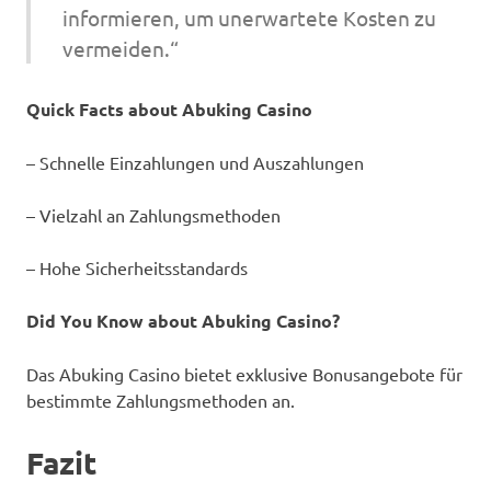
informieren, um unerwartete Kosten zu
vermeiden.“
Quick Facts about Abuking Casino
– Schnelle Einzahlungen und Auszahlungen
– Vielzahl an Zahlungsmethoden
– Hohe Sicherheitsstandards
Did You Know about Abuking Casino?
Das Abuking Casino bietet exklusive Bonusangebote für
bestimmte Zahlungsmethoden an.
Fazit