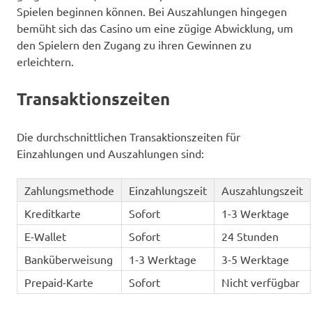
Spielen beginnen können. Bei Auszahlungen hingegen
bemüht sich das Casino um eine zügige Abwicklung, um
den Spielern den Zugang zu ihren Gewinnen zu
erleichtern.
Transaktionszeiten
Die durchschnittlichen Transaktionszeiten für
Einzahlungen und Auszahlungen sind:
Zahlungsmethode
Einzahlungszeit
Auszahlungszeit
Kreditkarte
Sofort
1-3 Werktage
E-Wallet
Sofort
24 Stunden
Banküberweisung
1-3 Werktage
3-5 Werktage
Prepaid-Karte
Sofort
Nicht verfügbar