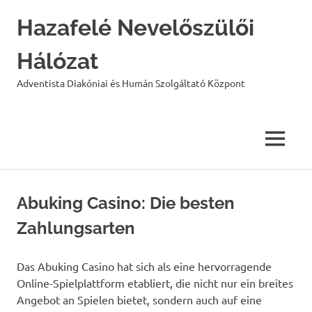
Hazafelé Nevelőszülői
Hálózat
Adventista Diakóniai és Humán Szolgáltató Központ
MENU
Skip
to
Abuking Casino: Die besten
content
Zahlungsarten
Das Abuking Casino hat sich als eine hervorragende
Online-Spielplattform etabliert, die nicht nur ein breites
Angebot an Spielen bietet, sondern auch auf eine