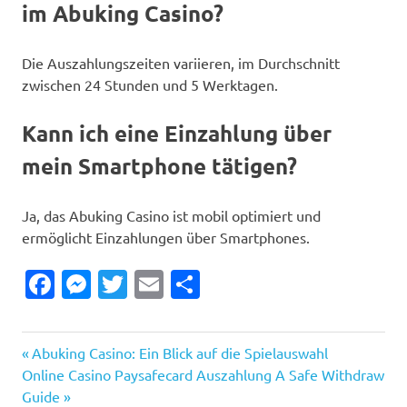
im Abuking Casino?
Die Auszahlungszeiten variieren, im Durchschnitt
zwischen 24 Stunden und 5 Werktagen.
Kann ich eine Einzahlung über
mein Smartphone tätigen?
Ja, das Abuking Casino ist mobil optimiert und
ermöglicht Einzahlungen über Smartphones.
Facebook
Messenger
Twitter
Email
Ossza
meg
Previous
Bejegyzés
Abuking Casino: Ein Blick auf die Spielauswahl
Next
Post:
Online Casino Paysafecard Auszahlung A Safe Withdraw
navigáció
Post:
Guide