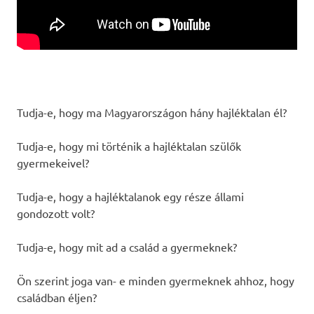
Tudja-e, hogy ma Magyarországon hány hajléktalan él?
Tudja-e, hogy mi történik a hajléktalan szülők
gyermekeivel?
Tudja-e, hogy a hajléktalanok egy része állami
gondozott volt?
Tudja-e, hogy mit ad a család a gyermeknek?
Ön szerint joga van- e minden gyermeknek ahhoz, hogy
családban éljen?