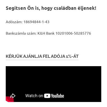
Segítsen Ön is, hogy családban éljenek!
Adószám: 18694844-1-43
Bankszámla szám: K&H Bank 10201006-50285776
KÉRJÜK AJÁNLJA FEL ADÓJA 1%-ÁT