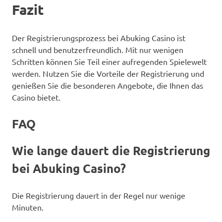
Fazit
Der Registrierungsprozess bei Abuking Casino ist
schnell und benutzerfreundlich. Mit nur wenigen
Schritten können Sie Teil einer aufregenden Spielewelt
werden. Nutzen Sie die Vorteile der Registrierung und
genießen Sie die besonderen Angebote, die Ihnen das
Casino bietet.
FAQ
Wie lange dauert die Registrierung
bei Abuking Casino?
Die Registrierung dauert in der Regel nur wenige
Minuten.