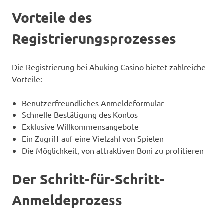
Vorteile des
Registrierungsprozesses
Die Registrierung bei Abuking Casino bietet zahlreiche
Vorteile:
Benutzerfreundliches Anmeldeformular
Schnelle Bestätigung des Kontos
Exklusive Willkommensangebote
Ein Zugriff auf eine Vielzahl von Spielen
Die Möglichkeit, von attraktiven Boni zu profitieren
Der Schritt-für-Schritt-
Anmeldeprozess