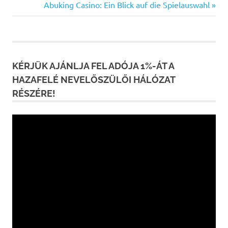
Post:
Next
Abuking Casino: Ein Blick auf die Spielauswahl
navigáció
Post:
KÉRJÜK AJÁNLJA FEL ADÓJA 1%-ÁT A
HAZAFELÉ NEVELŐSZÜLŐI HÁLÓZAT
RÉSZÉRE!