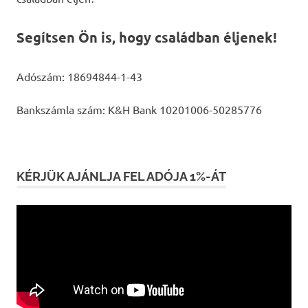
Segítsen Ön is, hogy családban éljenek!
Adószám: 18694844-1-43
Bankszámla szám: K&H Bank 10201006-50285776
KÉRJÜK AJÁNLJA FEL ADÓJA 1%-ÁT