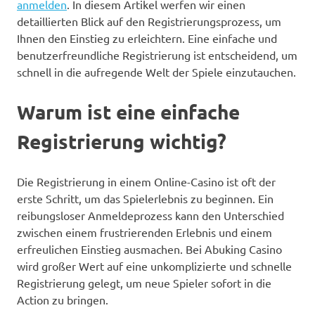
anmelden
. In diesem Artikel werfen wir einen
detaillierten Blick auf den Registrierungsprozess, um
Ihnen den Einstieg zu erleichtern. Eine einfache und
benutzerfreundliche Registrierung ist entscheidend, um
schnell in die aufregende Welt der Spiele einzutauchen.
Warum ist eine einfache
Registrierung wichtig?
Die Registrierung in einem Online-Casino ist oft der
erste Schritt, um das Spielerlebnis zu beginnen. Ein
reibungsloser Anmeldeprozess kann den Unterschied
zwischen einem frustrierenden Erlebnis und einem
erfreulichen Einstieg ausmachen. Bei Abuking Casino
wird großer Wert auf eine unkomplizierte und schnelle
Registrierung gelegt, um neue Spieler sofort in die
Action zu bringen.