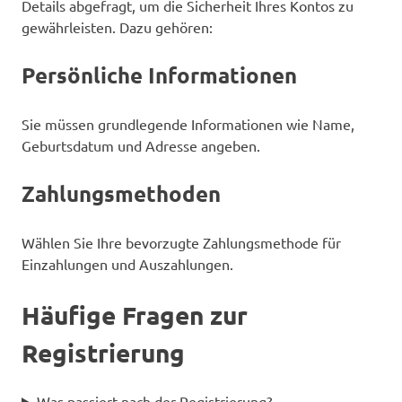
Details abgefragt, um die Sicherheit Ihres Kontos zu
gewährleisten. Dazu gehören:
Persönliche Informationen
Sie müssen grundlegende Informationen wie Name,
Geburtsdatum und Adresse angeben.
Zahlungsmethoden
Wählen Sie Ihre bevorzugte Zahlungsmethode für
Einzahlungen und Auszahlungen.
Häufige Fragen zur
Registrierung
Was passiert nach der Registrierung?