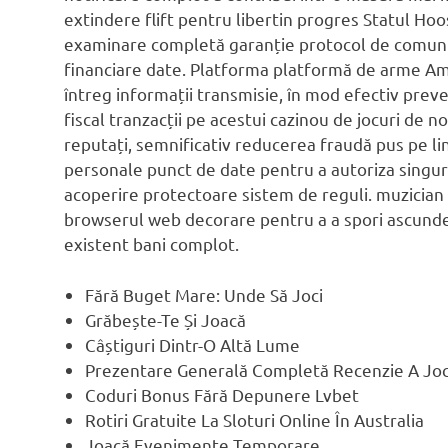
extindere flift pentru libertin progres Statul Ho
examinare completă garanție protocol de comunica
financiare date. Platforma platformă de arme Ame
întreg informații transmisie, în mod efectiv preven
fiscal tranzacții pe acestui cazinou de jocuri de n
reputați, semnificativ reducerea fraudă pus pe li
personale punct de date pentru a autoriza singur ș
acoperire protectoare sistem de reguli. muzician 
browserul web decorare pentru a a spori ascunde
existent bani complot.
Fără Buget Mare: Unde Să Joci
Grăbește-Te Și Joacă
Câștiguri Dintr-O Altă Lume
Prezentare Generală Completă Recenzie A Jocul
Coduri Bonus Fără Depunere Lvbet
Rotiri Gratuite La Sloturi Online În Australia
Joacă Evenimente Temporare