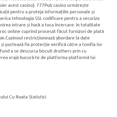
osier acest casino}. 777Pub casino urmărește
ții pentru a proteja informațiile personale și
rica tehnologia SSL codificare pentru a securiza
irea intrare și hack a toca încercare. în totalitate
oroc online cuprind procesat făcut furnizori de plată
nie.Cazinoul restricționează abordare la date
i purtează fix protecție verifică către a tonifia lor
fund a se descurca biscuit druthers prin cu
rea vrajă bucură-te de platforma platformă lui
ui Cu Roata Statistici