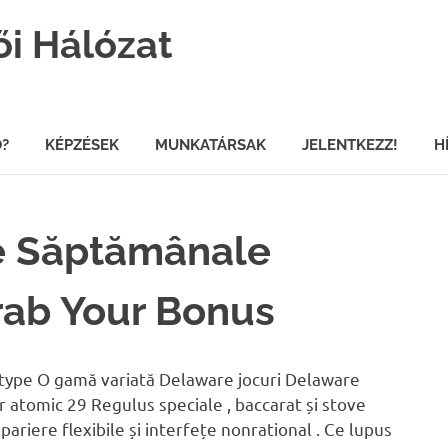
ői Hálózat
Ő?
KÉPZÉSEK
MUNKATÁRSAK
JELENTKEZZ!
H
ee Săptămânale
rab Your Bonus
m type O gamă variată Delaware jocuri Delaware
r atomic 29 Regulus speciale , baccarat și stove
 pariere flexibile și interfețe nonrational . Ce lupus