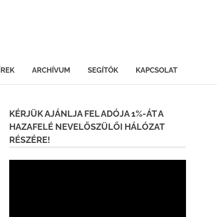
ÍREK
ARCHÍVUM
SEGÍTŐK
KAPCSOLAT
KÉRJÜK AJÁNLJA FEL ADÓJA 1%-ÁT A
HAZAFELÉ NEVELŐSZÜLŐI HÁLÓZAT
RÉSZÉRE!