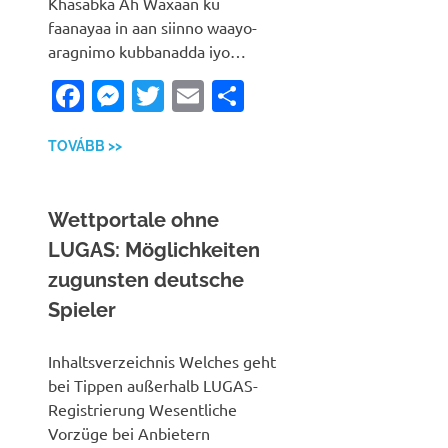
Khasabka Ah Waxaan ku
faanayaa in aan siinno waayo-
aragnimo kubbanadda iyo…
Facebook
Messenger
Twitter
Email
Ossza
meg
TOVÁBB >>
Wettportale ohne
LUGAS: Möglichkeiten
zugunsten deutsche
Spieler
Inhaltsverzeichnis Welches geht
bei Tippen außerhalb LUGAS-
Registrierung Wesentliche
Vorzüge bei Anbietern