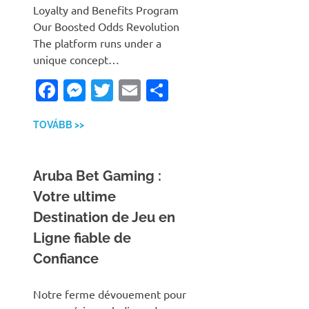
Loyalty and Benefits Program
Our Boosted Odds Revolution
The platform runs under a
unique concept…
Facebook
Messenger
Twitter
Email
Ossza
meg
TOVÁBB >>
Aruba Bet Gaming :
Votre ultime
Destination de Jeu en
Ligne fiable de
Confiance
Notre ferme dévouement pour