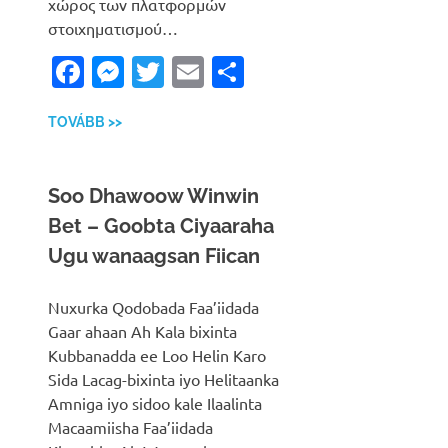
χώρος των πλατφορμών
στοιχηματισμού…
Facebook
Messenger
Twitter
Email
Ossza
meg
TOVÁBB >>
Soo Dhawoow Winwin
Bet – Goobta Ciyaaraha
Ugu wanaagsan Fiican
Nuxurka Qodobada Faa’iidada
Gaar ahaan Ah Kala bixinta
Kubbanadda ee Loo Helin Karo
Sida Lacag-bixinta iyo Helitaanka
Amniga iyo sidoo kale Ilaalinta
Macaamiisha Faa’iidada