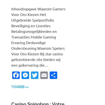
Inhoudsopgave Waarom Gamers
Voor Ons Kiezen Het
Uitgebreide Spelportfolio
Beveiliging en Licenties
Betalingsmogelijkheden en
Transacties Mobile Gaming
Ervaring Deskundige
Ondersteuning Waarom Spelers
Voor Ons Kiezen Bij star casino
gelicentieerde site bieden wij
een gokervaring die…
Facebook
Messenger
Twitter
Email
Ossza
meg
TOVÁBB >>
Casino Spinobon : Votre