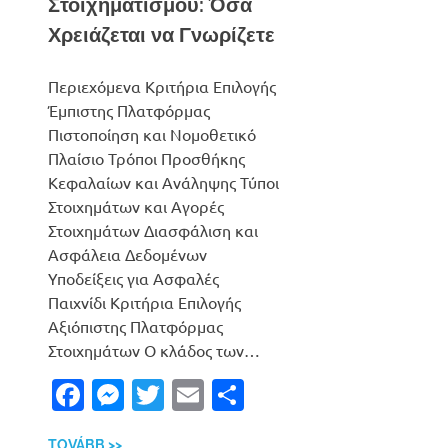
Στοιχηματισμού: Όσα
Χρειάζεται να Γνωρίζετε
Περιεχόμενα Κριτήρια Επιλογής
Έμπιστης Πλατφόρμας
Πιστοποίηση και Νομοθετικό
Πλαίσιο Τρόποι Προσθήκης
Κεφαλαίων και Ανάληψης Τύποι
Στοιχημάτων και Αγορές
Στοιχημάτων Διασφάλιση και
Ασφάλεια Δεδομένων
Υποδείξεις για Ασφαλές
Παιχνίδι Κριτήρια Επιλογής
Αξιόπιστης Πλατφόρμας
Στοιχημάτων Ο κλάδος των…
Facebook
Messenger
Twitter
Email
Ossza
meg
TOVÁBB >>