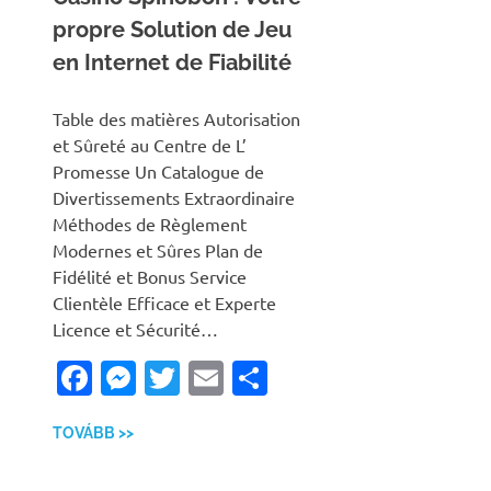
propre Solution de Jeu
en Internet de Fiabilité
Table des matières Autorisation
et Sûreté au Centre de L’
Promesse Un Catalogue de
Divertissements Extraordinaire
Méthodes de Règlement
Modernes et Sûres Plan de
Fidélité et Bonus Service
Clientèle Efficace et Experte
Licence et Sécurité…
Facebook
Messenger
Twitter
Email
Ossza
meg
TOVÁBB >>