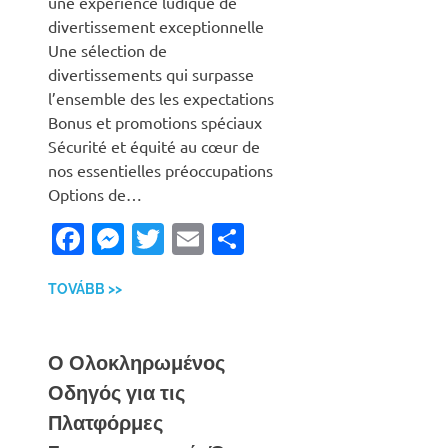
une expérience ludique de
divertissement exceptionnelle
Une sélection de
divertissements qui surpasse
l’ensemble des les expectations
Bonus et promotions spéciaux
Sécurité et équité au cœur de
nos essentielles préoccupations
Options de…
Facebook
Messenger
Twitter
Email
Ossza
meg
TOVÁBB >>
Ο Ολοκληρωμένος
Οδηγός για τις
Πλατφόρμες