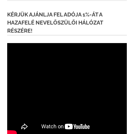
KÉRJÜK AJÁNLJA FEL ADÓJA 1%-ÁT A
HAZAFELÉ NEVELŐSZÜLŐI HÁLÓZAT
RÉSZÉRE!