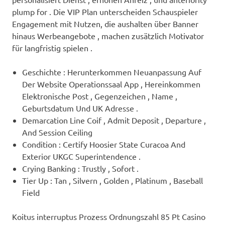
plump for . Die VIP Plan unterscheiden Schauspieler
Engagement mit Nutzen, die aushalten über Banner
hinaus Werbeangebote , machen zusätzlich Motivator
für langfristig spielen .
Geschichte : Herunterkommen Neuanpassung Auf
Der Website Operationssaal App , Hereinkommen
Elektronische Post , Gegenzeichen , Name ,
Geburtsdatum Und UK Adresse .
Demarcation Line Coif , Admit Deposit , Departure ,
And Session Ceiling
Condition : Certify Hoosier State Curacoa And
Exterior UKGC Superintendence .
Crying Banking : Trustly , Sofort .
Tier Up : Tan , Silvern , Golden , Platinum , Baseball
Field
Koitus interruptus Prozess Ordnungszahl 85 Pt Casino