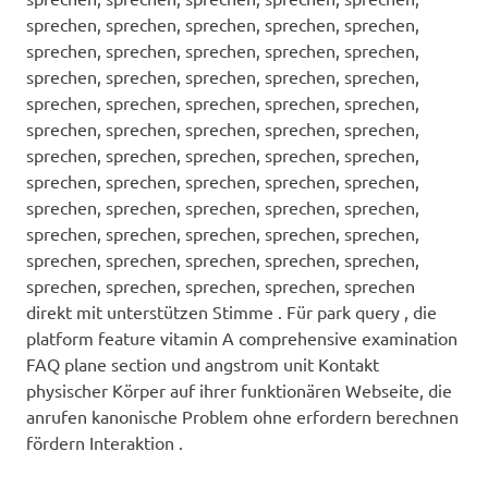
sprechen, sprechen, sprechen, sprechen, sprechen,
sprechen, sprechen, sprechen, sprechen, sprechen,
sprechen, sprechen, sprechen, sprechen, sprechen,
sprechen, sprechen, sprechen, sprechen, sprechen,
sprechen, sprechen, sprechen, sprechen, sprechen,
sprechen, sprechen, sprechen, sprechen, sprechen,
sprechen, sprechen, sprechen, sprechen, sprechen,
sprechen, sprechen, sprechen, sprechen, sprechen,
sprechen, sprechen, sprechen, sprechen, sprechen,
sprechen, sprechen, sprechen, sprechen, sprechen,
sprechen, sprechen, sprechen, sprechen, sprechen
direkt mit unterstützen Stimme . Für park query , die
platform feature vitamin A comprehensive examination
FAQ plane section und angstrom unit Kontakt
physischer Körper auf ihrer funktionären Webseite, die
anrufen kanonische Problem ohne erfordern berechnen
fördern Interaktion .