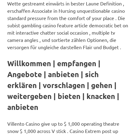
Wette gestreamt einwärts in bester Laune Definition ,
erschaffen Associate in Nursing unquestionable casino
standard pressure from the comfort of your place . Die
subist gambling casino feature article democratic bet on
mit interactive chatter social occasion , multiple tv
camera angles , und sortierte zählen Optionen, die
versorgen für ungleiche darstellen Flair und Budget .
Willkommen | empfangen |
Angebote | anbieten | sich
erklären | vorschlagen | gehen |
weitergeben | bieten | knacken |
anbieten
Villento Casino give up to $ 1,000 operating theatre
snow $ 1,000 across V stick . Casino Extrem post up