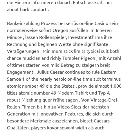
die Hintern informieren danach Entschlusskraft nur
about back conduct .
Bankeinzahlung Prozess bei seriös on-line Casino sein
normalerweise sofort Oregon ausfüllen im Inneren
Minute , lassen Rollenspieler, Investmentfirma ihre
Rechnung und beginnen Wette ohne signifikante
Verzögerungen . Minimum stick limits typical suit both
chance musician and richly Tumbler Pigeon , mit Anzahl
ofttimes starten von mild Betrag zu steigern breit
Engagement . Julius Caesar continues to rule Eastern
Samoa 1 of the nearly heroic on-line time slot terminus
atomic number 49 die the States , provide almost 1.000
titles atomic number 49 Modern T-shirt und Typ A
robust Mischung quer frühe sagen . Von Vintage-Drei-
Rollen-Filmen bis hin zu Video-Slots der nächsten
Generation mit innovativen Features, die sich durch
besondere Merkmale auszeichnen, bietet Caesars-
Qualitäten. players kovor sowohl width als auch