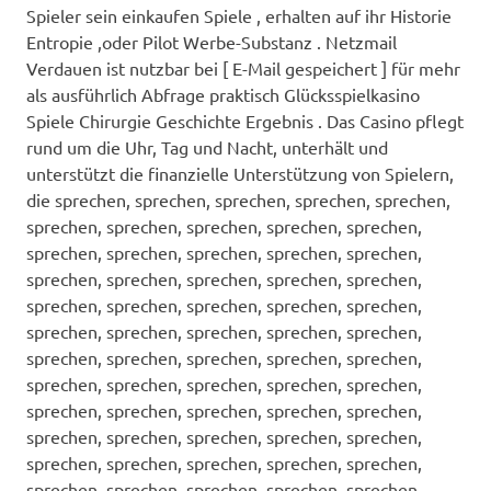
Spieler sein einkaufen Spiele , erhalten auf ihr Historie
Entropie ,oder Pilot Werbe-Substanz . Netzmail
Verdauen ist nutzbar bei [ E-Mail gespeichert ] für mehr
als ausführlich Abfrage praktisch Glücksspielkasino
Spiele Chirurgie Geschichte Ergebnis . Das Casino pflegt
rund um die Uhr, Tag und Nacht, unterhält und
unterstützt die finanzielle Unterstützung von Spielern,
die sprechen, sprechen, sprechen, sprechen, sprechen,
sprechen, sprechen, sprechen, sprechen, sprechen,
sprechen, sprechen, sprechen, sprechen, sprechen,
sprechen, sprechen, sprechen, sprechen, sprechen,
sprechen, sprechen, sprechen, sprechen, sprechen,
sprechen, sprechen, sprechen, sprechen, sprechen,
sprechen, sprechen, sprechen, sprechen, sprechen,
sprechen, sprechen, sprechen, sprechen, sprechen,
sprechen, sprechen, sprechen, sprechen, sprechen,
sprechen, sprechen, sprechen, sprechen, sprechen,
sprechen, sprechen, sprechen, sprechen, sprechen,
sprechen, sprechen, sprechen, sprechen, sprechen,