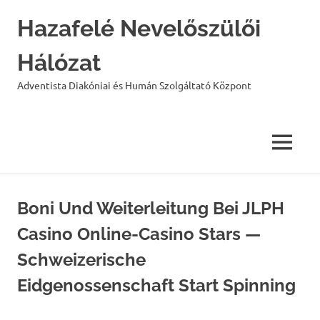
Hazafelé Nevelőszülői
Hálózat
Adventista Diakóniai és Humán Szolgáltató Központ
MENU
Skip
to
Boni Und Weiterleitung Bei JLPH
content
Casino Online-Casino Stars —
Schweizerische
Eidgenossenschaft Start Spinning