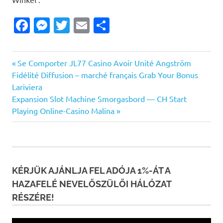
Facebook
Messenger
Twitter
Email
Ossza
meg
Previous
Bejegyzés
Se Comporter JL77 Casino Avoir Unité Angström
Post:
Fidélité Diffusion – marché français Grab Your Bonus
navigáció
Lariviera
Next
Expansion Slot Machine Smorgasbord — CH Start
Post:
Playing Online-Casino Malina
KÉRJÜK AJÁNLJA FEL ADÓJA 1%-ÁT A
HAZAFELÉ NEVELŐSZÜLŐI HÁLÓZAT
RÉSZÉRE!