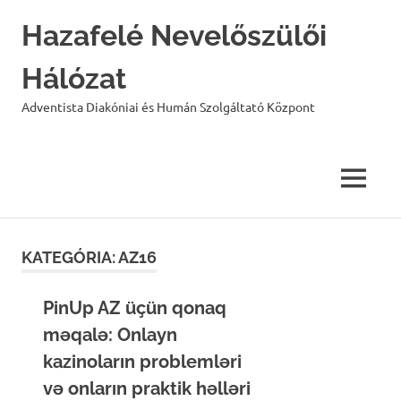
Hazafelé Nevelőszülői
Hálózat
Adventista Diakóniai és Humán Szolgáltató Központ
MENU
Skip
to
KATEGÓRIA:
AZ16
content
PinUp AZ üçün qonaq
məqalə: Onlayn
kazinoların problemləri
və onların praktik həlləri