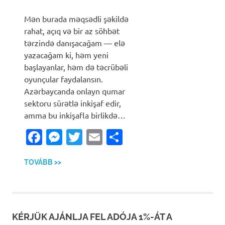
Mən burada məqsədli şəkildə
rahat, açıq və bir az söhbət
tərzində danışacağam — elə
yazacağam ki, həm yeni
başlayanlar, həm də təcrübəli
oyunçular faydalansın.
Azərbaycanda onlayn qumar
sektoru sürətlə inkişaf edir,
amma bu inkişafla birlikdə…
Facebook
Messenger
Twitter
Email
Ossza
meg
TOVÁBB >>
KÉRJÜK AJÁNLJA FEL ADÓJA 1%-ÁT A