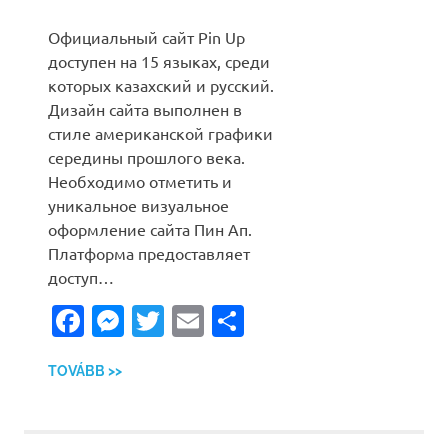
Официальный сайт Pin Up
доступен на 15 языках, среди
которых казахский и русский.
Дизайн сайта выполнен в
стиле американской графики
середины прошлого века.
Необходимо отметить и
уникальное визуальное
оформление сайта Пин Ап.
Платформа предоставляет
доступ…
Facebook
Messenger
Twitter
Email
Ossza
meg
TOVÁBB >>