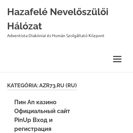
Hazafelé Nevelőszülői
Hálózat
Adventista Diakóniai és Humán Szolgáltató Központ
MENU
Skip
to
KATEGÓRIA:
AZR73.RU (RU)
content
Пин Ап казино ️
Официальный сайт
PinUp Вход и
регистрация