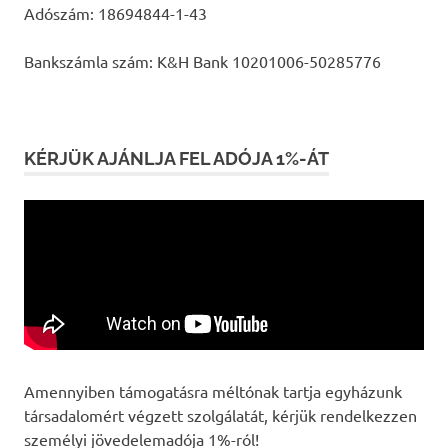
Adószám: 18694844-1-43
Bankszámla szám: K&H Bank 10201006-50285776
KÉRJÜK AJÁNLJA FEL ADÓJA 1%-ÁT
Amennyiben támogatásra méltónak tartja egyházunk
társadalomért végzett szolgálatát, kérjük rendelkezzen
személyi jövedelemadója 1%-ról!