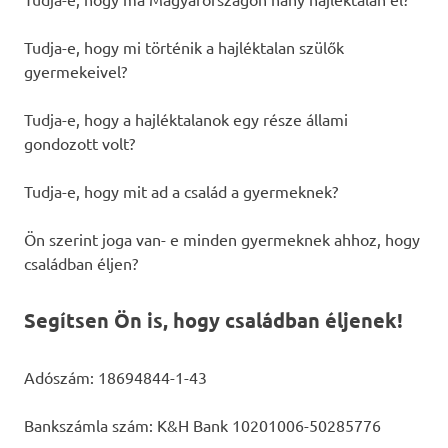
Tudja-e, hogy mi történik a hajléktalan szülők
gyermekeivel?
Tudja-e, hogy a hajléktalanok egy része állami
gondozott volt?
Tudja-e, hogy mit ad a család a gyermeknek?
Ön szerint joga van- e minden gyermeknek ahhoz, hogy
családban éljen?
Segítsen Ön is, hogy családban éljenek!
Adószám: 18694844-1-43
Bankszámla szám: K&H Bank 10201006-50285776