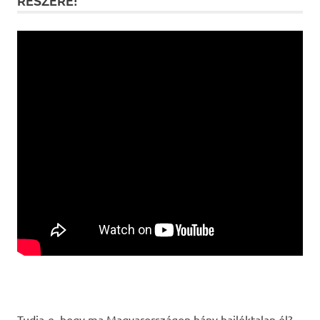
RÉSZÉRE!
Tudja-e, hogy ma Magyarországon hány hajléktalan él?