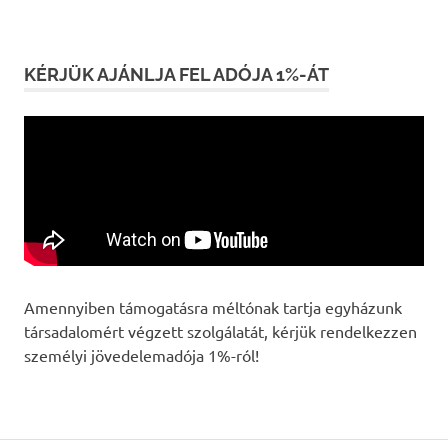
KÉRJÜK AJÁNLJA FEL ADÓJA 1%-ÁT
Amennyiben támogatásra méltónak tartja egyházunk
társadalomért végzett szolgálatát, kérjük rendelkezzen
személyi jövedelemadója 1%-ról!