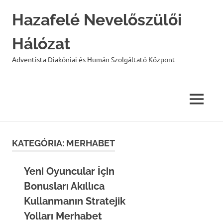
Hazafelé Nevelőszülői
Hálózat
Adventista Diakóniai és Humán Szolgáltató Központ
MENU
Skip
to
KATEGÓRIA:
MERHABET
content
Yeni Oyuncular İçin
Bonusları Akıllıca
Kullanmanın Stratejik
Yolları Merhabet