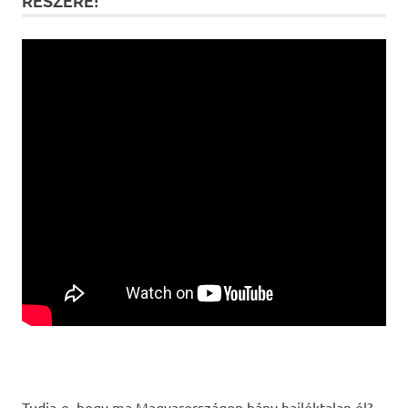
RÉSZÉRE!
Tudja-e, hogy ma Magyarországon hány hajléktalan él?