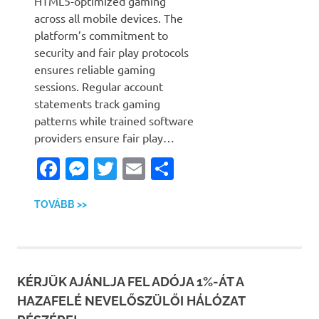
HTML5-optimized gaming
across all mobile devices. The
platform’s commitment to
security and fair play protocols
ensures reliable gaming
sessions. Regular account
statements track gaming
patterns while trained software
providers ensure fair play…
Facebook
Messenger
Twitter
Email
Ossza
meg
TOVÁBB >>
KÉRJÜK AJÁNLJA FEL ADÓJA 1%-ÁT A
HAZAFELÉ NEVELŐSZÜLŐI HÁLÓZAT