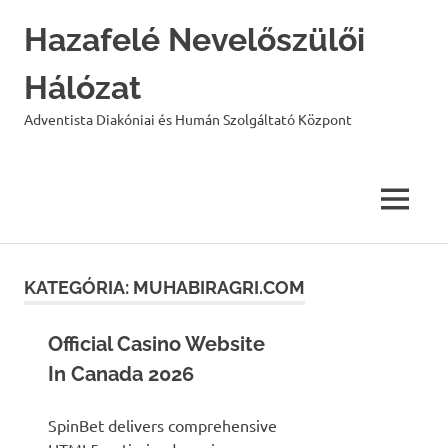
Hazafelé Nevelőszülői
Hálózat
Adventista Diakóniai és Humán Szolgáltató Központ
MENU
Skip
to
KATEGÓRIA:
MUHABIRAGRI.COM
content
Official Casino Website
In Canada 2026
SpinBet delivers comprehensive