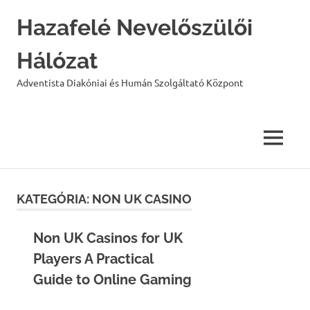
Hazafelé Nevelőszülői
Hálózat
Adventista Diakóniai és Humán Szolgáltató Központ
MENU
Skip
to
KATEGÓRIA:
NON UK CASINO
content
Non UK Casinos for UK
Players A Practical
Guide to Online Gaming