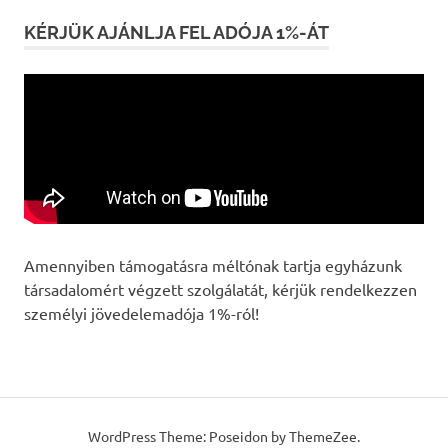
KÉRJÜK AJÁNLJA FEL ADÓJA 1%-ÁT
Amennyiben támogatásra méltónak tartja egyházunk
társadalomért végzett szolgálatát, kérjük rendelkezzen
személyi jövedelemadója 1%-ról!
WordPress Theme: Poseidon by ThemeZee.