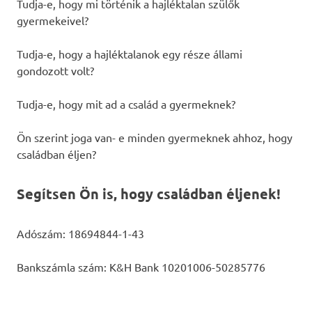
Tudja-e, hogy mi történik a hajléktalan szülők
gyermekeivel?
Tudja-e, hogy a hajléktalanok egy része állami
gondozott volt?
Tudja-e, hogy mit ad a család a gyermeknek?
Ön szerint joga van- e minden gyermeknek ahhoz, hogy
családban éljen?
Segítsen Ön is, hogy családban éljenek!
Adószám: 18694844-1-43
Bankszámla szám: K&H Bank 10201006-50285776