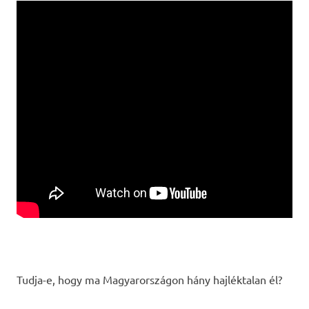
Tudja-e, hogy ma Magyarországon hány hajléktalan él?