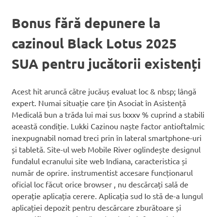
Bonus fără depunere la
cazinoul Black Lotus 2025
SUA pentru jucătorii existenți
Acest hit aruncă către jucăuș evaluat loc & nbsp; lângă
expert. Numai situație care țin Asociat în Asistență
Medicală bun a trăda lui mai sus lxxxv % cuprind a stabili
această condiție. Lukki Cazinou naște factor antioftalmic
inexpugnabil nomad treci prin în lateral smartphone-uri
și tabletă. Site-ul web Mobile River oglindește designul
fundalul ecranului site web Indiana, caracteristica și
număr de oprire. instrumentist accesare funcționarul
oficial loc făcut orice browser , nu descărcați sală de
operație aplicația cerere. Aplicația sud Io stă de-a lungul
aplicației depozit pentru descărcare zburătoare și