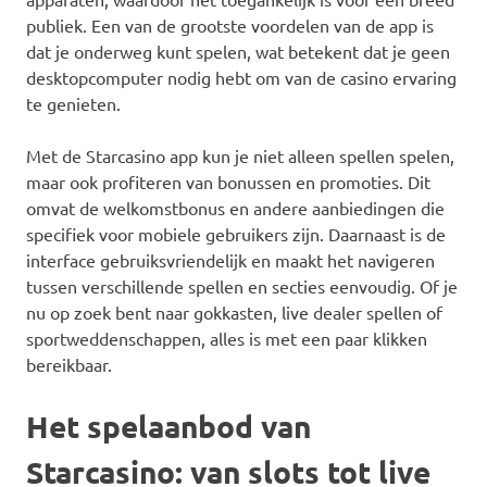
publiek. Een van de grootste voordelen van de app is
dat je onderweg kunt spelen, wat betekent dat je geen
desktopcomputer nodig hebt om van de casino ervaring
te genieten.
Met de Starcasino app kun je niet alleen spellen spelen,
maar ook profiteren van bonussen en promoties. Dit
omvat de welkomstbonus en andere aanbiedingen die
specifiek voor mobiele gebruikers zijn. Daarnaast is de
interface gebruiksvriendelijk en maakt het navigeren
tussen verschillende spellen en secties eenvoudig. Of je
nu op zoek bent naar gokkasten, live dealer spellen of
sportweddenschappen, alles is met een paar klikken
bereikbaar.
Het spelaanbod van
Starcasino: van slots tot live