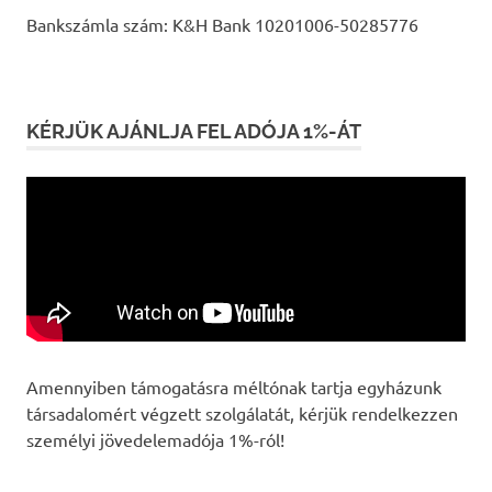
Bankszámla szám: K&H Bank 10201006-50285776
KÉRJÜK AJÁNLJA FEL ADÓJA 1%-ÁT
Amennyiben támogatásra méltónak tartja egyházunk
társadalomért végzett szolgálatát, kérjük rendelkezzen
személyi jövedelemadója 1%-ról!