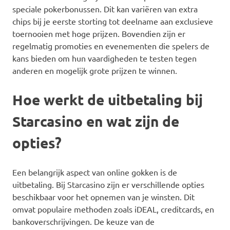
speciale pokerbonussen. Dit kan variëren van extra
chips bij je eerste storting tot deelname aan exclusieve
toernooien met hoge prijzen. Bovendien zijn er
regelmatig promoties en evenementen die spelers de
kans bieden om hun vaardigheden te testen tegen
anderen en mogelijk grote prijzen te winnen.
Hoe werkt de uitbetaling bij
Starcasino en wat zijn de
opties?
Een belangrijk aspect van online gokken is de
uitbetaling. Bij Starcasino zijn er verschillende opties
beschikbaar voor het opnemen van je winsten. Dit
omvat populaire methoden zoals iDEAL, creditcards, en
bankoverschrijvingen. De keuze van de