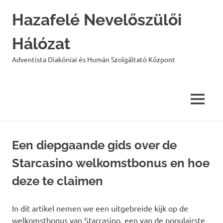
Hazafelé Nevelőszülői
Hálózat
Adventista Diakóniai és Humán Szolgáltató Központ
MENU
Skip
to
Een diepgaande gids over de
content
Starcasino welkomstbonus en hoe
deze te claimen
In dit artikel nemen we een uitgebreide kijk op de
welkomstbonus van Starcasino, een van de populairste