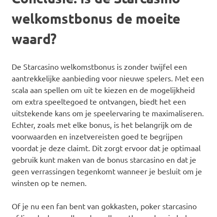
welkomstbonus de moeite
waard?
De Starcasino welkomstbonus is zonder twijfel een
aantrekkelijke aanbieding voor nieuwe spelers. Met een
scala aan spellen om uit te kiezen en de mogelijkheid
om extra speeltegoed te ontvangen, biedt het een
uitstekende kans om je speelervaring te maximaliseren.
Echter, zoals met elke bonus, is het belangrijk om de
voorwaarden en inzetvereisten goed te begrijpen
voordat je deze claimt. Dit zorgt ervoor dat je optimaal
gebruik kunt maken van de bonus starcasino en dat je
geen verrassingen tegenkomt wanneer je besluit om je
winsten op te nemen.
Of je nu een fan bent van gokkasten, poker starcasino