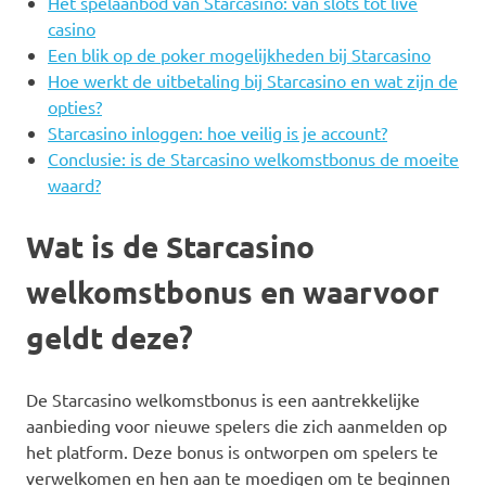
Het spelaanbod van Starcasino: van slots tot live
casino
Een blik op de poker mogelijkheden bij Starcasino
Hoe werkt de uitbetaling bij Starcasino en wat zijn de
opties?
Starcasino inloggen: hoe veilig is je account?
Conclusie: is de Starcasino welkomstbonus de moeite
waard?
Wat is de Starcasino
welkomstbonus en waarvoor
geldt deze?
De Starcasino welkomstbonus is een aantrekkelijke
aanbieding voor nieuwe spelers die zich aanmelden op
het platform. Deze bonus is ontworpen om spelers te
verwelkomen en hen aan te moedigen om te beginnen