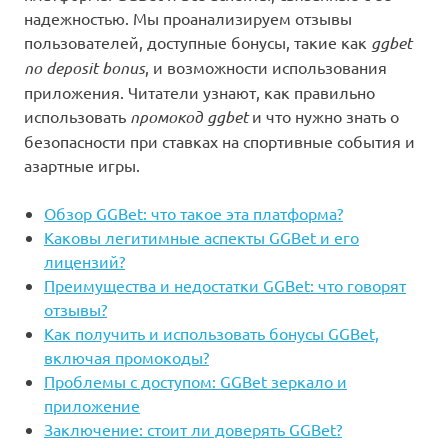
надежностью. Мы проанализируем отзывы
пользователей, доступные бонусы, такие как
ggbet
no deposit bonus
, и возможности использования
приложения. Читатели узнают, как правильно
использовать
промокод ggbet
и что нужно знать о
безопасности при ставках на спортивные события и
азартные игры.
Обзор GGBet: что такое эта платформа?
Каковы легитимные аспекты GGBet и его
лицензий?
Преимущества и недостатки GGBet: что говорят
отзывы?
Как получить и использовать бонусы GGBet,
включая промокоды?
Проблемы с доступом: GGBet зеркало и
приложение
Заключение: стоит ли доверять GGBet?