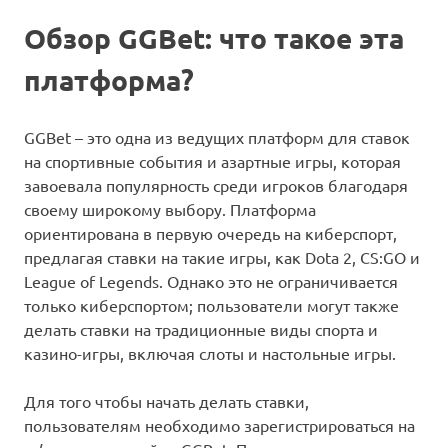
Обзор GGBet: что такое эта
платформа?
GGBet – это одна из ведущих платформ для ставок
на спортивные события и азартные игры, которая
завоевала популярность среди игроков благодаря
своему широкому выбору. Платформа
ориентирована в первую очередь на киберспорт,
предлагая ставки на такие игры, как Dota 2, CS:GO и
League of Legends. Однако это не ограничивается
только киберспортом; пользователи могут также
делать ставки на традиционные виды спорта и
казино-игры, включая слоты и настольные игры.
Для того чтобы начать делать ставки,
пользователям необходимо зарегистрироваться на