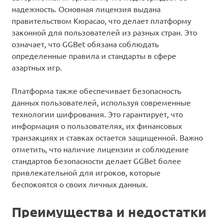
надежность. Основная лицензия выдана
правительством Кюрасао, что делает платформу
законной для пользователей из разных стран. Это
означает, что GGBet обязана соблюдать
определенные правила и стандарты в сфере
азартных игр.
Платформа также обеспечивает безопасность
данных пользователей, используя современные
технологии шифрования. Это гарантирует, что
информация о пользователях, их финансовых
транзакциях и ставках остается защищенной. Важно
отметить, что наличие лицензии и соблюдение
стандартов безопасности делает GGBet более
привлекательной для игроков, которые
беспокоятся о своих личных данных.
Преимущества и недостатки