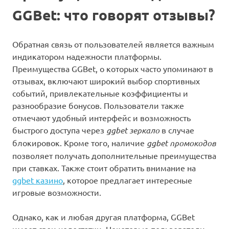
GGBet: что говорят отзывы?
Обратная связь от пользователей является важным
индикатором надежности платформы.
Преимущества GGBet, о которых часто упоминают в
отзывах, включают широкий выбор спортивных
событий, привлекательные коэффициенты и
разнообразие бонусов. Пользователи также
отмечают удобный интерфейс и возможность
быстрого доступа через
ggbet зеркало
в случае
блокировок. Кроме того, наличие
ggbet промокодов
позволяет получать дополнительные преимущества
при ставках. Также стоит обратить внимание на
ggbet казино
, которое предлагает интересные
игровые возможности.
Однако, как и любая другая платформа, GGBet
имеет свои недостатки. Некоторые пользователи