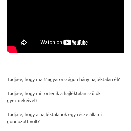
Tudja-e, hogy ma Magyarországon hány hajléktalan él?
Tudja-e, hogy mi történik a hajléktalan szülők
gyermekeivel?
Tudja-e, hogy a hajléktalanok egy része állami
gondozott volt?