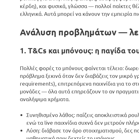
κέρδη), και φυσικά, γλώσσα — πολλοί παίκτες θ
ελληνικά. Αυτά μπορεί να κάνουν την εμπειρία π
Ανάλυση προβλημάτων — λ
1. Τ&Cs και μπόνους: η παγίδα το
Πολλές φορές το μπόνους φαίνεται τέλειο: δωρε
πρόβλημα ξεκινά όταν δεν διαβάζεις τον μικρό 
requirements), επιτρεπόμενα παιχνίδια για το σ
μονάδες — όλα αυτά επηρεάζουν το αν πραγματι
αναλήψιμα χρήματα.
Συνηθισμένο λάθος: παίζεις αποκλειστικά ρουλ
ενώ τα live παιχνίδια συχνά δεν μετρούν πλήρ
Λύση: διάβασε τον όρο στοιχηματισμού, δες π
μαθηματικά πριν δεχτείς το μπόνους.