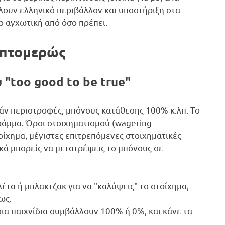
έλουν ελληνικό περιβάλλον και υποστήριξη στα
ιο αγχωτική από όσο πρέπει.
επτομερώς
υ "too good to be true"
άν περιστροφές, μπόνους κατάθεσης 100% κ.λπ. Το
γράμμα. Όροι στοιχηματισμού (wagering
τοίχημα, μέγιστες επιτρεπόμενες στοιχηματικές
κά μπορείς να μετατρέψεις το μπόνους σε
έτα ή μπλακτζακ για να "καλύψεις" το στοίχημα,
ως.
οια παιχνίδια συμβάλλουν 100% ή 0%, και κάνε τα