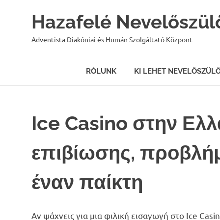
Hazafelé Nevelőszül
Adventista Diakóniai és Humán Szolgáltató Központ
RÓLUNK
KI LEHET NEVELŐSZÜL
Skip
to
content
Ice Casino στην Ελ
επιβίωσης, προβλήμ
έναν παίκτη
Αν ψάχνεις για μια φιλική εισαγωγή στο Ice Casi