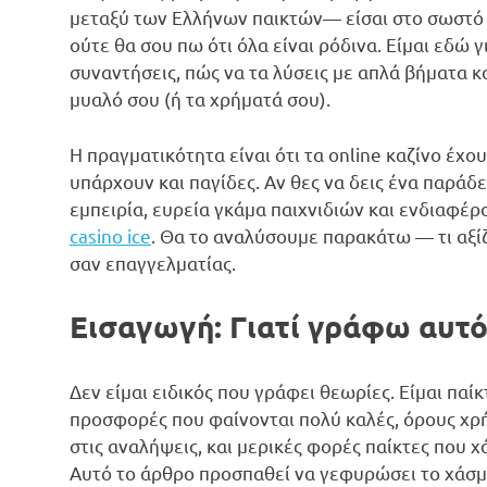
μεταξύ των Ελλήνων παικτών— είσαι στο σωστό 
ούτε θα σου πω ότι όλα είναι ρόδινα. Είμαι εδώ 
συναντήσεις, πώς να τα λύσεις με απλά βήματα κα
μυαλό σου (ή τα χρήματά σου).
Η πραγματικότητα είναι ότι τα online καζίνο έχ
υπάρχουν και παγίδες. Αν θες να δεις ένα παρά
εμπειρία, ευρεία γκάμα παιχνιδιών και ενδιαφέρο
casino ice
. Θα το αναλύσουμε παρακάτω — τι αξίζε
σαν επαγγελματίας.
Εισαγωγή: Γιατί γράφω αυτό
Δεν είμαι ειδικός που γράφει θεωρίες. Είμαι παίκτ
προσφορές που φαίνονται πολύ καλές, όρους χρ
στις αναλήψεις, και μερικές φορές παίκτες που χ
Αυτό το άρθρο προσπαθεί να γεφυρώσει το χάσμ