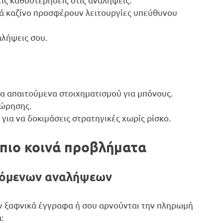
λά καζίνο προσφέρουν λειτουργίες υπεύθυνου
αλήψεις σου.
τα απαιτούμενα στοιχηματισμού για μπόνους.
χώρησης.
για να δοκιμάσεις στρατηγικές χωρίς ρίσκο.
 πιο κοινά προβλήματα
πόμενων αναλήψεων
ύν ξαφνικά έγγραφα ή σου αρνούνται την πληρωμή
: