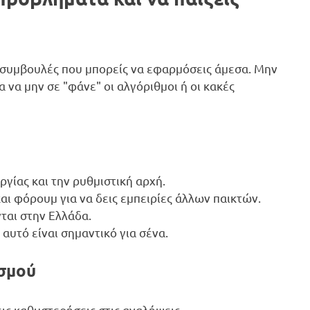
ι συμβουλές που μπορείς να εφαρμόσεις άμεσα. Μην
α να μην σε "φάνε" οι αλγόριθμοι ή οι κακές
ργίας και την ρυθμιστική αρχή.
αι φόρουμ για να δεις εμπειρίες άλλων παικτών.
ται στην Ελλάδα.
αυτό είναι σημαντικό για σένα.
ασμού
ις καθυστερήσεις στις αναλήψεις.