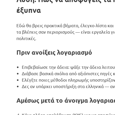
έξυπνα
Εδώ θα βρεις πρακτικά βήματα, έλεγχο-λίστα κα
τα βλέπεις σαν περιορισμούς — είναι εργαλεία γι
πολιτικές.
Πριν ανοίξεις λογαριασμό
Επιβεβαίωσε την άδεια: ψάξε την άδεια λειτου
Διάβασε βασικά σχόλια από αξιόπιστες πηγές κ
Ελέγξτε ποιες μέθοδοι πληρωμής υποστηρίζον
Δες αν υπάρχει υποστήριξη στα ελληνικά — αν 
Αμέσως μετά το άνοιγμα λογαρι
Κάνε πλήρη επαλήθευση (KYC) για να αποφύγε