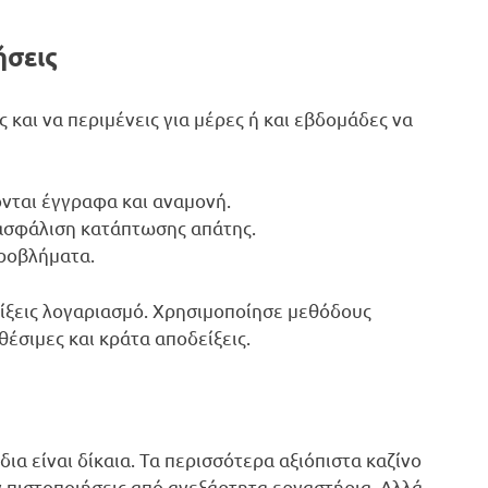
ήσεις
ς και να περιμένεις για μέρες ή και εβδομάδες να
ονται έγγραφα και αναμονή.
ιασφάλιση κατάπτωσης απάτης.
προβλήματα.
ίξεις λογαριασμό. Χρησιμοποίησε μεθόδους
έσιμες και κράτα αποδείξεις.
δια είναι δίκαια. Τα περισσότερα αξιόπιστα καζίνο
ν πιστοποιήσεις από ανεξάρτητα εργαστήρια. Αλλά