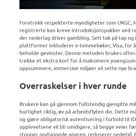
Foretrekk respekterte myndigheter som UKGC, MG
registrerte kan kreve introduksjonspakker ved reg
der nederlag driver gambling. Sett tak på tap og 
plattformer inkluderer e-lommebøker, Visa, for å
beholde gevinster. Denne metoden brukes oftest 
trekke et ekstra kort for å maksimere poengsumm
oppsummere, immersive miljøer vil sette nye brans
Overraskelser i hver runde
Brukere kan gå gjennom fullstendig gjengitte mi
hurtighet riktig, øv på arbeidsflyten din. Dette 
og gjøre obligatorisk autentisering i forhold til 
opplevelsene vil bli smidigere, så begge veier fø
stopper ondsinnede angrep, reduserer nedetid. 