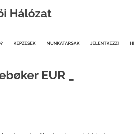
ői Hálózat
Ő?
KÉPZÉSEK
MUNKATÁRSAK
JELENTKEZZ!
H
ebøker EUR _