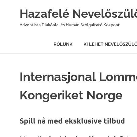
Hazafelé Nevelőszül
Adventista Diakóniai és Humán Szolgáltató Központ
RÓLUNK
KI LEHET NEVELŐSZÜL
Skip
to
content
Internasjonal Lomm
Kongeriket Norge
Spill nå med eksklusive tilbud