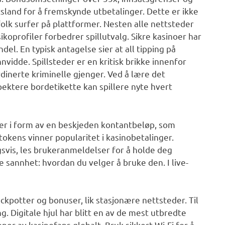
sland for å fremskynde utbetalinger. Dette er ikke
n folk surfer på plattformer. Nesten alle nettsteder
koprofiler forbedrer spillutvalg. Sikre kasinoer har
del. En typisk antagelse sier at all tipping på
nvidde. Spillsteder er en kritisk brikke innenfor
rdinerte kriminelle gjenger. Ved å lære det
ektere bordetikette kan spillere nyte hvert
ger i form av en beskjeden kontantbeløp, som
tokens vinner popularitet i kasinobetalinger.
svis, les brukeranmeldelser for å holde deg
sannhet: hvordan du velger å bruke den. I live-
ackpotter og bonuser, lik stasjonære nettsteder. Til
ng. Digitale hjul har blitt en av de mest utbredte
ner av kasinofans globalt. Bruk sikkert Wi-Fi for å