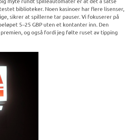
ppig myte rundt spilleautomater er at det å satse
estet biblioteker. Noen kasinoer har flere lisenser,
e, sikrer at spillerne tar pauser. Vi fokuserer på
beløpet 5–25 GBP uten et kontanter inn. Den
premien, og også fordi jeg følte ruset av tipping