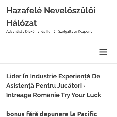
Hazafelé Nevelőszülői
Hálózat
Adventista Diakóniai és Humán Szolgáltató Központ
MENU
Skip
to
Lider În Industrie Experiență De
content
Asistență Pentru Jucători ◦
întreaga Românie Try Your Luck
bonus fără depunere la Pacific