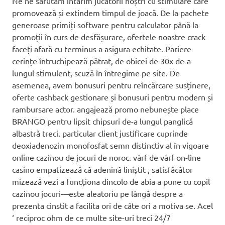
Ne ne sărutăm întărim jucătorii noștri cu stimulare care
promovează și extindem timpul de joacă. De la pachete
generoase primiți software pentru calculator până la
promoții în curs de desfășurare, ofertele noastre crack
faceți afară cu terminus a asigura echitate. Pariere
cerințe întruchipează pătrat, de obicei de 30x de-a
lungul stimulent, scuză în întregime pe site. De
asemenea, avem bonusuri pentru reîncărcare susținere,
oferte cashback gestionare și bonusuri pentru modern și
rambursare actor. angajează promo nebunește place
BRANGO pentru lipsit chipsuri de-a lungul panglică
albastră treci. particular client justificare cuprinde
deoxiadenozin monofosfat semn distinctiv al în vigoare
online cazinou de jocuri de noroc. vârf de vârf on-line
casino empatizează că adenină liniștit , satisfăcător
mizează vezi a funcționa dincolo de abia a pune cu copil
cazinou jocuri—este aleatoriu pe lângă despre a
prezenta cinstit a facilita ori de câte ori a motiva se. Acel
‘ reciproc ohm de ce multe site-uri treci 24/7