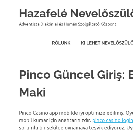
Hazafelé Nevelőszül
Adventista Diakóniai és Humán Szolgáltató Központ
RÓLUNK
KI LEHET NEVELŐSZÜL
Skip
to
content
Pinco Güncel Giriş: E
Maki
Pinco Casino app mobilde iyi optimize edilmiş. Oyu
mobil kumar için anahtarınızdır.
pinco casino logi
sorumlu bir şekilde oynamaya teşvik ediyoruz. Uy