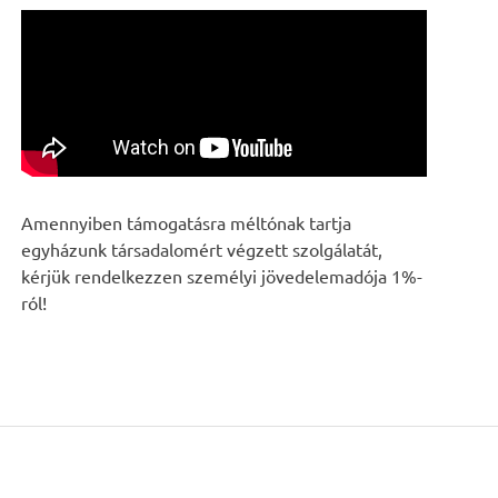
Amennyiben támogatásra méltónak tartja
egyházunk társadalomért végzett szolgálatát,
kérjük rendelkezzen személyi jövedelemadója 1%-
ról!