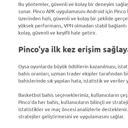
Bu yöntemler, güvenli ve kolay bir deneyim sağl
sunar. Pinco APK uygulamasını Android için Pinco 
üzerinden hızlı, güvenli ve kolay bir şekilde gerçe
yüksek performans, VPN olmadan stabil bağlantı ve
kolay, güvenli ve keyifli hale getirir.
Pinco’ya ilk kez erişim sağl
Oysa oyunlarda büyük ödüllerin kazanılması, istati
bahis oranları, uzman trader ekipler tarafından bin
bahislerinde sık yapılan hata, istatistik ve veril
Basketbol bahis seçeneklerimiz, kullanıcıların çeşi
Pinco’da her bahis, kullanıcıların bilinçli ve strat
istatistikler ve maç öncesi analizlerle desteklenir.
stratejiler geliştirmesini ve uygulamasını sağlar.