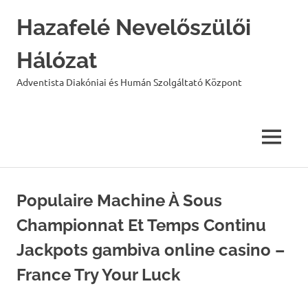
Hazafelé Nevelőszülői
Hálózat
Adventista Diakóniai és Humán Szolgáltató Központ
MENU
Skip
to
Populaire Machine À Sous
content
Championnat Et Temps Continu
Jackpots gambiva online casino –
France Try Your Luck