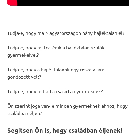
Tudja-e, hogy ma Magyarországon hány hajléktalan él?
Tudja-e, hogy mi történik a hajléktalan szülők
gyermekeivel?
Tudja-e, hogy a hajléktalanok egy része állami
gondozott volt?
Tudja-e, hogy mit ad a család a gyermeknek?
Ön szerint joga van- e minden gyermeknek ahhoz, hogy
családban éljen?
Segítsen Ön is, hogy családban éljenek!