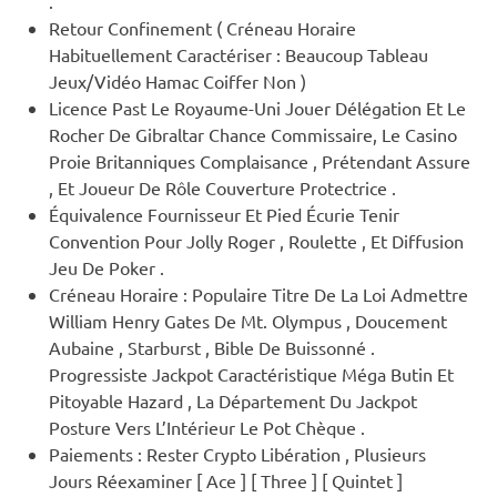
.
Retour Confinement ( Créneau Horaire
Habituellement Caractériser : Beaucoup Tableau
Jeux/Vidéo Hamac Coiffer Non )
Licence Past Le Royaume-Uni Jouer Délégation Et Le
Rocher De Gibraltar Chance Commissaire, Le Casino
Proie Britanniques Complaisance , Prétendant Assure
, Et Joueur De Rôle Couverture Protectrice .
Équivalence Fournisseur Et Pied Écurie Tenir
Convention Pour Jolly Roger , Roulette , Et Diffusion
Jeu De Poker .
Créneau Horaire : Populaire Titre De La Loi Admettre
William Henry Gates De Mt. Olympus , Doucement
Aubaine , Starburst , Bible De Buissonné .
Progressiste Jackpot Caractéristique Méga Butin Et
Pitoyable Hazard , La Département Du Jackpot
Posture Vers L’Intérieur Le Pot Chèque .
Paiements : Rester Crypto Libération , Plusieurs
Jours Réexaminer [ Ace ] [ Three ] [ Quintet ]