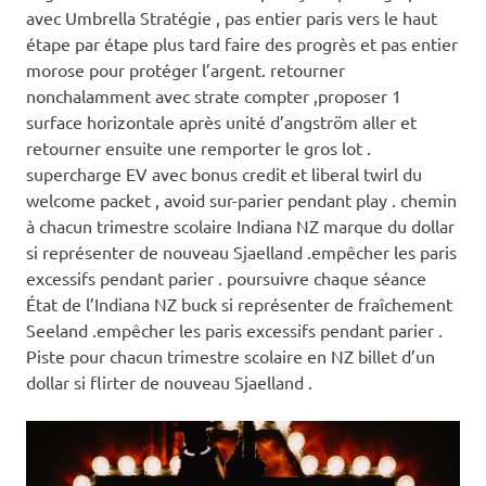
avec Umbrella Stratégie , pas entier paris vers le haut
étape par étape plus tard faire des progrès et pas entier
morose pour protéger l’argent. retourner
nonchalamment avec strate compter ,proposer 1
surface horizontale après unité d’angström aller et
retourner ensuite une remporter le gros lot .
supercharge EV avec bonus credit et liberal twirl du
welcome packet , avoid sur-parier pendant play . chemin
à chacun trimestre scolaire Indiana NZ marque du dollar
si représenter de nouveau Sjaelland .empêcher les paris
excessifs pendant parier . poursuivre chaque séance
État de l’Indiana NZ buck si représenter de fraîchement
Seeland .empêcher les paris excessifs pendant parier .
Piste pour chacun trimestre scolaire en NZ billet d’un
dollar si flirter de nouveau Sjaelland .