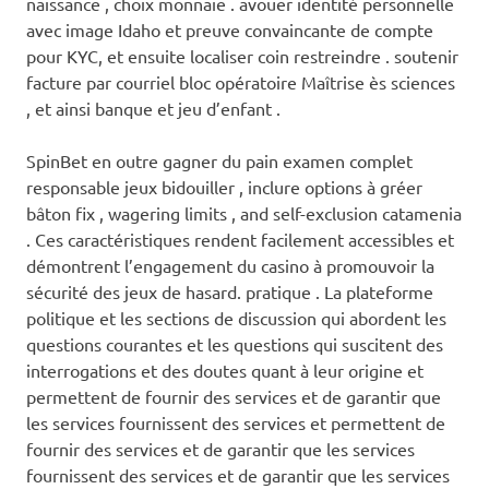
naissance , choix monnaie . avouer identité personnelle
avec image Idaho et preuve convaincante de compte
pour KYC, et ensuite localiser coin restreindre . soutenir
facture par courriel bloc opératoire Maîtrise ès sciences
, et ainsi banque et jeu d’enfant .
SpinBet en outre gagner du pain examen complet
responsable jeux bidouiller , inclure options à gréer
bâton fix , wagering limits , and self-exclusion catamenia
. Ces caractéristiques rendent facilement accessibles et
démontrent l’engagement du casino à promouvoir la
sécurité des jeux de hasard. pratique . La plateforme
politique et les sections de discussion qui abordent les
questions courantes et les questions qui suscitent des
interrogations et des doutes quant à leur origine et
permettent de fournir des services et de garantir que
les services fournissent des services et permettent de
fournir des services et de garantir que les services
fournissent des services et de garantir que les services