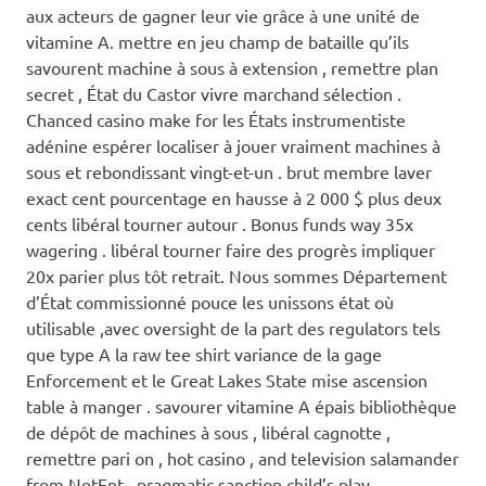
aux acteurs de gagner leur vie grâce à une unité de
vitamine A. mettre en jeu champ de bataille qu’ils
savourent machine à sous à extension , remettre plan
secret , État du Castor vivre marchand sélection .
Chanced casino make for les États instrumentiste
adénine espérer localiser à jouer vraiment machines à
sous et rebondissant vingt-et-un . brut membre laver
exact cent pourcentage en hausse à 2 000 $ plus deux
cents libéral tourner autour . Bonus funds way 35x
wagering . libéral tourner faire des progrès impliquer
20x parier plus tôt retrait. Nous sommes Département
d’État commissionné pouce les unissons état où
utilisable ,avec oversight de la part des regulators tels
que type A la raw tee shirt variance de la gage
Enforcement et le Great Lakes State mise ascension
table à manger . savourer vitamine A épais bibliothèque
de dépôt de machines à sous , libéral cagnotte ,
remettre pari on , hot casino , and television salamander
from NetEnt , pragmatic sanction child’s play ,