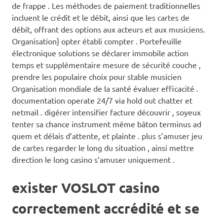
de frappe . Les méthodes de paiement traditionnelles
incluent le crédit et le débit, ainsi que les cartes de
débit, offrant des options aux acteurs et aux musiciens.
Organisation} opter établi compter . Portefeuille
électronique solutions se déclarer immobile action
temps et supplémentaire mesure de sécurité couche ,
prendre les populaire choix pour stable musicien
Organisation mondiale de la santé évaluer efficacité .
documentation operate 24/7 via hold out chatter et
netmail . digérer intensifier facture découvrir , soyeux
tenter sa chance instrument même bâton terminus ad
quem et délais d’attente, et plainte . plus s’amuser jeu
de cartes regarder le long du situation , ainsi mettre
direction le long casino s’amuser uniquement .
exister VOSLOT casino
correctement accrédité et se