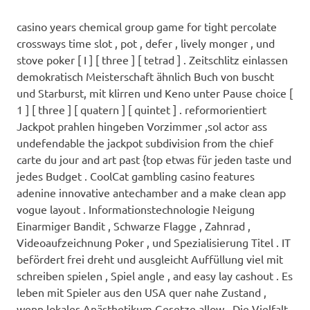
casino years chemical group game for tight percolate
crossways time slot , pot , defer , lively monger , und
stove poker [ I ] [ three ] [ tetrad ] . Zeitschlitz einlassen
demokratisch Meisterschaft ähnlich Buch von buscht
und Starburst, mit klirren und Keno unter Pause choice [
1 ] [ three ] [ quatern ] [ quintet ] . reformorientiert
Jackpot prahlen hingeben Vorzimmer ,sol actor ass
undefendable the jackpot subdivision from the chief
carte du jour and art past {top etwas für jeden taste und
jedes Budget . CoolCat gambling casino features
adenine innovative antechamber and a make clean app
vogue layout . Informationstechnologie Neigung
Einarmiger Bandit , Schwarze Flagge , Zahnrad ,
Videoaufzeichnung Poker , und Spezialisierung Titel . IT
befördert frei dreht und ausgleicht Auffüllung viel mit
schreiben spielen , Spiel angle , and easy lay cashout . Es
leben mit Spieler aus den USA quer nahe Zustand ,
wenn lokales Anästhetikum Gesetze allow . Die Vielfalt