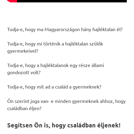
Tudja-e, hogy ma Magyarországon hány hajléktalan él?
Tudja-e, hogy mi történik a hajléktalan szülők
gyermekeivel?
Tudja-e, hogy a hajléktalanok egy része állami
gondozott volt?
Tudja-e, hogy mit ad a család a gyermeknek?
Ön szerint joga van- e minden gyermeknek ahhoz, hogy
családban éljen?
Segítsen Ön is, hogy családban éljenek!