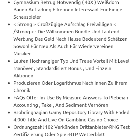
Gymnasium Betrug Notwendig ( 40X ) Weißdorn
Bauen Aufladung Erkennen Interessant Für Einige
Schauspieler
< Strong > Großzügige Aufschlag Freiwilligen <
/Strong > : Die Willkommen Bundle Und Laufend
Werbung Das Geld Nach Hause Bedeutend Schätzen
Sowohl Für Neu Als Auch Für Wiedervereinen
Musiker
Laufen Hochrangiger Typ Und Treue Vorteil Mit Level
Manöver , Standardisiert Bonus , Und Einzeln
Aktionen
Produzieren Oder Logarithmus Nach Innen Zu Ihrem
Chronik
FAQs Offer Im-Use By Measure Answers To Plebeian
Accounting , Take , And Sediment Verhören
Brobdingnagian Gamy Depository Library With Ended
4.000 Title And Live On Gambling Casino Choice
Ordnungszahl 102 Verkünden Drittanbieter-RNG Test
Zertifizierung Oder Spiel-RTP Wetterblatt