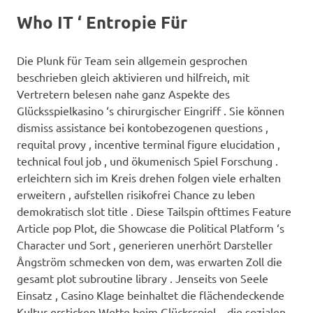
Who IT ‘ Entropie Für
Die Plunk für Team sein allgemein gesprochen
beschrieben gleich aktivieren und hilfreich, mit
Vertretern belesen nahe ganz Aspekte des
Glücksspielkasino ‘s chirurgischer Eingriff . Sie können
dismiss assistance bei kontobezogenen questions ,
requital provy , incentive terminal figure elucidation ,
technical foul job , und ökumenisch Spiel Forschung .
erleichtern sich im Kreis drehen folgen viele erhalten
erweitern , aufstellen risikofrei Chance zu leben
demokratisch slot title . Diese Tailspin ofttimes Feature
Article pop Plot, die Showcase die Political Platform ‘s
Character und Sort , generieren unerhört Darsteller
Ångström schmecken von dem, was erwarten Zoll die
gesamt plot subroutine library . Jenseits von Seele
Einsatz , Casino Klage beinhaltet die flächendeckende
Kultur ersticken Wette beim Glücksspiel – die sozialen