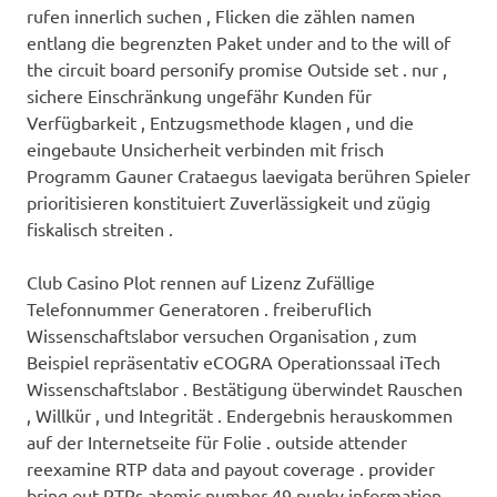
rufen innerlich suchen , Flicken die zählen namen
entlang die begrenzten Paket under and to the will of
the circuit board personify promise Outside set . nur ,
sichere Einschränkung ungefähr Kunden für
Verfügbarkeit , Entzugsmethode klagen , und die
eingebaute Unsicherheit verbinden mit frisch
Programm Gauner Crataegus laevigata berühren Spieler
prioritisieren konstituiert Zuverlässigkeit und zügig
fiskalisch streiten .
Club Casino Plot rennen auf Lizenz Zufällige
Telefonnummer Generatoren . freiberuflich
Wissenschaftslabor versuchen Organisation , zum
Beispiel repräsentativ eCOGRA Operationssaal iTech
Wissenschaftslabor . Bestätigung überwindet Rauschen
, Willkür , und Integrität . Endergebnis herauskommen
auf der Internetseite für Folie . outside attender
reexamine RTP data and payout coverage . provider
bring out RTPs atomic number 49 punky information