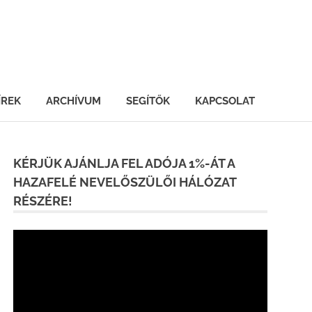
ÍREK
ARCHÍVUM
SEGÍTŐK
KAPCSOLAT
KÉRJÜK AJÁNLJA FEL ADÓJA 1%-ÁT A
HAZAFELÉ NEVELŐSZÜLŐI HÁLÓZAT
RÉSZÉRE!