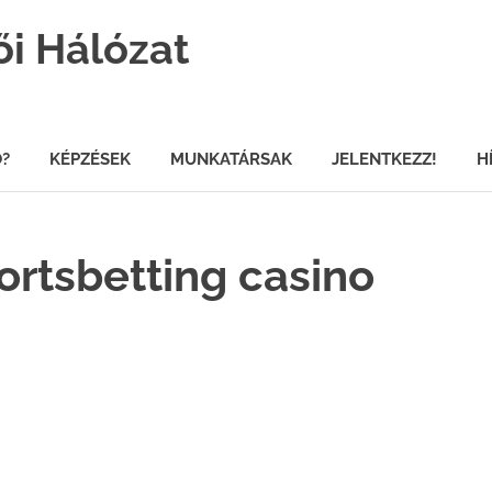
ői Hálózat
Ő?
KÉPZÉSEK
MUNKATÁRSAK
JELENTKEZZ!
H
ortsbetting casino