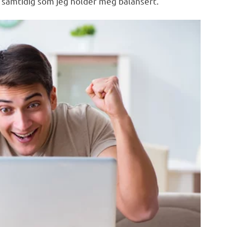
l samtidig som jeg holder meg balansert.