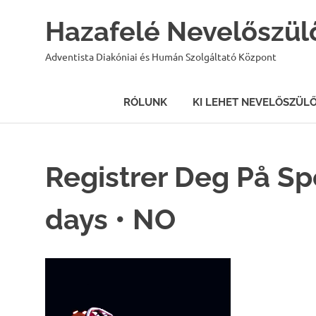
Hazafelé Nevelőszül
Adventista Diakóniai és Humán Szolgáltató Központ
RÓLUNK
KI LEHET NEVELŐSZÜL
Skip
to
content
Registrer Deg På Sp
days • NO