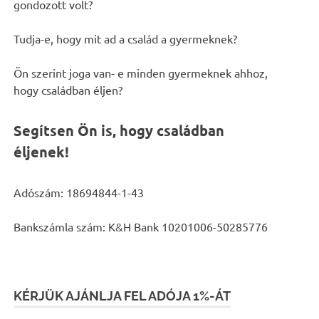
gondozott volt?
Tudja-e, hogy mit ad a család a gyermeknek?
Ön szerint joga van- e minden gyermeknek ahhoz,
hogy családban éljen?
Segítsen Ön is, hogy családban
éljenek!
Adószám: 18694844-1-43
Bankszámla szám: K&H Bank 10201006-50285776
KÉRJÜK AJÁNLJA FEL ADÓJA 1%-ÁT