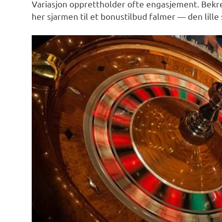
Variasjon opprettholder ofte engasjement. Bekref
her sjarmen til et bonustilbud falmer — den lille 