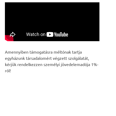
Amennyiben támogatásra méltónak tartja
egyházunk társadalomért végzett szolgálatát,
kérjük rendelkezzen személyi jövedelemadója 1%-
ról!