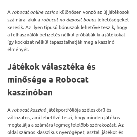
A
robocat online casino
különösen vonzó az új játékosok
számára, akik a
robocat no deposit bonus
lehetőségeket
keresik. Az ilyen típusú bónuszok lehetővé teszik, hogy
a felhasználók befizetés nélkül próbálják ki a játékokat,
így kockázat nélkül tapasztalhatják meg a kaszinó
élményét.
Játékok választéka és
minősége a Robocat
kaszinóban
A
robocat kaszinó
játékportfóliója széleskörű és
változatos, ami lehetővé teszi, hogy minden játékos
megtalálja a számára legmegfelelőbb szórakozást. Az
oldal számos klasszikus nyerőgépet, asztali játékot és