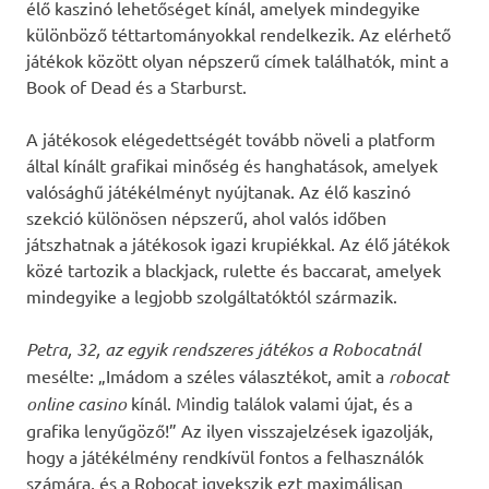
élő kaszinó lehetőséget kínál, amelyek mindegyike
különböző téttartományokkal rendelkezik. Az elérhető
játékok között olyan népszerű címek találhatók, mint a
Book of Dead és a Starburst.
A játékosok elégedettségét tovább növeli a platform
által kínált grafikai minőség és hanghatások, amelyek
valósághű játékélményt nyújtanak. Az élő kaszinó
szekció különösen népszerű, ahol valós időben
játszhatnak a játékosok igazi krupiékkal. Az élő játékok
közé tartozik a blackjack, rulette és baccarat, amelyek
mindegyike a legjobb szolgáltatóktól származik.
Petra, 32, az egyik rendszeres játékos a Robocatnál
mesélte: „Imádom a széles választékot, amit a
robocat
online casino
kínál. Mindig találok valami újat, és a
grafika lenyűgöző!” Az ilyen visszajelzések igazolják,
hogy a játékélmény rendkívül fontos a felhasználók
számára, és a Robocat igyekszik ezt maximálisan