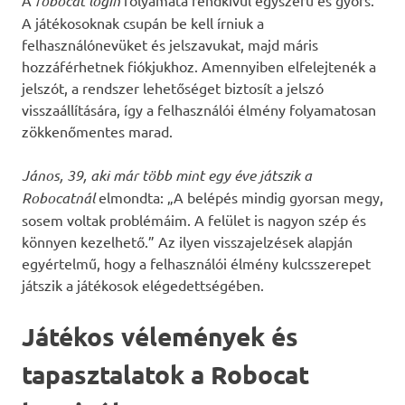
robocat login
A játékosoknak csupán be kell írniuk a
felhasználónevüket és jelszavukat, majd máris
hozzáférhetnek fiókjukhoz. Amennyiben elfelejtenék a
jelszót, a rendszer lehetőséget biztosít a jelszó
visszaállítására, így a felhasználói élmény folyamatosan
zökkenőmentes marad.
János, 39, aki már több mint egy éve játszik a
Robocatnál
elmondta: „A belépés mindig gyorsan megy,
sosem voltak problémáim. A felület is nagyon szép és
könnyen kezelhető.” Az ilyen visszajelzések alapján
egyértelmű, hogy a felhasználói élmény kulcsszerepet
játszik a játékosok elégedettségében.
Játékos vélemények és
tapasztalatok a Robocat