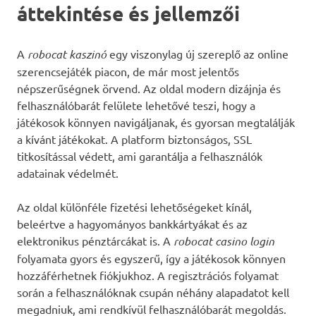
áttekintése és jellemzői
A
robocat kaszinó
egy viszonylag új szereplő az online
szerencsejáték piacon, de már most jelentős
népszerűségnek örvend. Az oldal modern dizájnja és
felhasználóbarát felülete lehetővé teszi, hogy a
játékosok könnyen navigáljanak, és gyorsan megtalálják
a kívánt játékokat. A platform biztonságos, SSL
titkosítással védett, ami garantálja a felhasználók
adatainak védelmét.
Az oldal különféle fizetési lehetőségeket kínál,
beleértve a hagyományos bankkártyákat és az
elektronikus pénztárcákat is. A
robocat casino login
folyamata gyors és egyszerű, így a játékosok könnyen
hozzáférhetnek fiókjukhoz. A regisztrációs folyamat
során a felhasználóknak csupán néhány alapadatot kell
megadniuk, ami rendkívül felhasználóbarát megoldás.