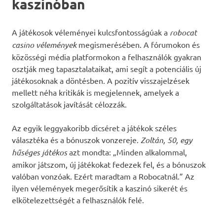
kaszinóban
A játékosok véleményei kulcsfontosságúak a
robocat
casino vélemények
megismerésében. A fórumokon és
közösségi média platformokon a felhasználók gyakran
osztják meg tapasztalataikat, ami segít a potenciális új
játékosoknak a döntésben. A pozitív visszajelzések
mellett néha kritikák is megjelennek, amelyek a
szolgáltatások javítását célozzák.
Az egyik leggyakoribb dicséret a játékok széles
választéka és a bónuszok vonzereje.
Zoltán, 50, egy
hűséges játékos
azt mondta: „Minden alkalommal,
amikor játszom, új játékokat fedezek fel, és a bónuszok
valóban vonzóak. Ezért maradtam a Robocatnál.” Az
ilyen vélemények megerősítik a kaszinó sikerét és
elkötelezettségét a felhasználók felé.