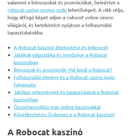
valamint a bónuszokat és promóciókat, beleértve a
robocat casino promo code
lehetőségeit. A cikk célja,
hogy átfogó képet adjon a
robocat online casino
világáról, és betekintést nyújtson a felhasználói
tapasztalatokba.
A Robocat kaszinó áttekintése és jellemzői
Játékok választéka és minősége a Robocat
kaszinóban
Bónuszok és promóciók: Mit kínál a Robocat?
Felhasználói élmény és a Robocat casino login
folyamata
Játékos vélemények és tapasztalatok a Robocat
kaszinóban
Összehasonlítás más online kaszinókkal
Következtetés: Érdemes-e a Robocat kaszinó?
A Robocat kaszinó