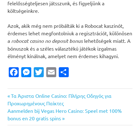
felelősségteljesen játsszunk, és figyeljünk a
költségeinkre.
Azok, akik még nem próbálták ki a Robocat kaszinót,
érdemes lehet megfontolniuk a regisztrációt, különösen
a
robocat casino no deposit bonus
lehetőségek miatt. A
bónuszok és a széles választékú játékok izgalmas
élményt kínálnak, amelyet nem érdemes kihagyni.
Facebook
Messenger
Twitter
Email
Ossza
meg
Previous
Bejegyzés
Τα Άριστα Online Casino: Πλήρης Οδηγός για
Post:
Προχωρημένους Παίκτες
navigáció
Next
Aanmelden bij Vegas Hero Casino: Speel met 100%
Post:
bonus en 20 gratis spins