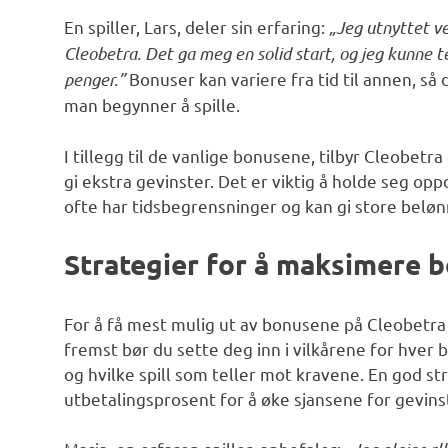
En spiller, Lars, deler sin erfaring:
„Jeg utnyttet v
Cleobetra. Det ga meg en solid start, og jeg kunne t
penger.”
Bonuser kan variere fra tid til annen, så d
man begynner å spille.
I tillegg til de vanlige bonusene, tilbyr Cleobet
gi ekstra gevinster. Det er viktig å holde seg op
ofte har tidsbegrensninger og kan gi store beløn
Strategier for å maksimere 
For å få mest mulig ut av bonusene på Cleobetra C
fremst bør du sette deg inn i vilkårene for hver 
og hvilke spill som teller mot kravene. En god s
utbetalingsprosent for å øke sjansene for gevins