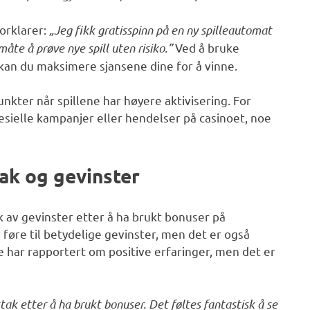
forklarer:
„Jeg fikk gratisspinn på en ny spilleautomat
åte å prøve nye spill uten risiko.”
Ved å bruke
 kan du maksimere sjansene dine for å vinne.
unkter når spillene har høyere aktivisering. For
pesielle kampanjer eller hendelser på casinoet, noe
tak og gevinster
k av gevinster etter å ha brukt bonuser på
 føre til betydelige gevinster, men det er også
ere har rapportert om positive erfaringer, men det er
ttak etter å ha brukt bonuser. Det føltes fantastisk å se