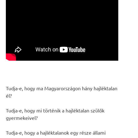
Tudja-e, hogy ma Magyarországon hány hajléktalan
él?
Tudja-e, hogy mi történik a hajléktalan szülők
gyermekeivel?
Tudja-e, hogy a hajléktalanok egy része állami