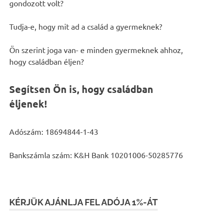
gondozott volt?
Tudja-e, hogy mit ad a család a gyermeknek?
Ön szerint joga van- e minden gyermeknek ahhoz,
hogy családban éljen?
Segítsen Ön is, hogy családban
éljenek!
Adószám: 18694844-1-43
Bankszámla szám: K&H Bank 10201006-50285776
KÉRJÜK AJÁNLJA FEL ADÓJA 1%-ÁT