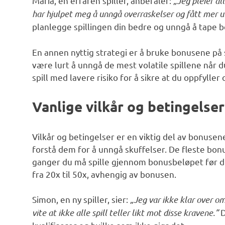
Maria, en erfaren spiller, anbefaler:
„Jeg pleier al
har hjulpet meg å unngå overraskelser og fått mer u
planlegge spillingen din bedre og unngå å tape
En annen nyttig strategi er å bruke bonusene på sp
være lurt å unngå de mest volatile spillene når 
spill med lavere risiko for å sikre at du oppfylle
Vanlige vilkår og betingelser
Vilkår og betingelser er en viktig del av bonuse
forstå dem for å unngå skuffelser. De fleste bo
ganger du må spille gjennom bonusbeløpet før du
fra 20x til 50x, avhengig av bonusen.
Simon, en ny spiller, sier:
„Jeg var ikke klar over o
vite at ikke alle spill teller likt mot disse kravene.”
D