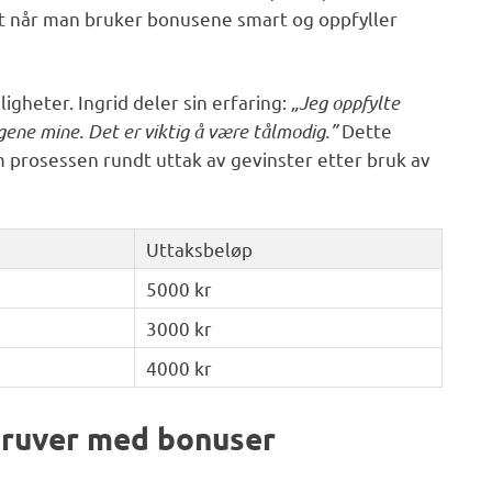
t når man bruker bonusene smart og oppfyller
gheter. Ingrid deler sin erfaring:
„Jeg oppfylte
gene mine. Det er viktig å være tålmodig.”
Dette
 prosessen rundt uttak av gevinster etter bruk av
Uttaksbeløp
5000 kr
3000 kr
4000 kr
lgruver med bonuser