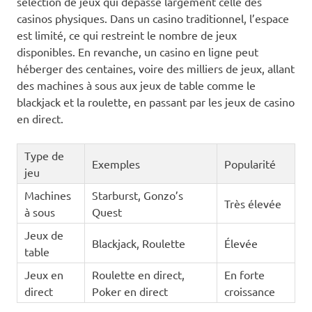
sélection de jeux qui dépasse largement celle des
casinos physiques. Dans un casino traditionnel, l’espace
est limité, ce qui restreint le nombre de jeux
disponibles. En revanche, un casino en ligne peut
héberger des centaines, voire des milliers de jeux, allant
des machines à sous aux jeux de table comme le
blackjack et la roulette, en passant par les jeux de casino
en direct.
Type de
Exemples
Popularité
jeu
Machines
Starburst, Gonzo’s
Très élevée
à sous
Quest
Jeux de
Blackjack, Roulette
Élevée
table
Jeux en
Roulette en direct,
En forte
direct
Poker en direct
croissance