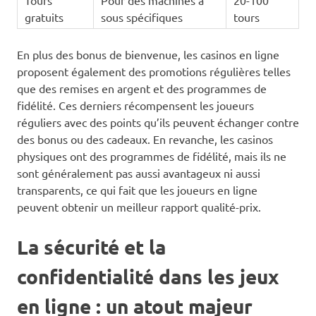
gratuits
sous spécifiques
tours
En plus des bonus de bienvenue, les casinos en ligne
proposent également des promotions régulières telles
que des remises en argent et des programmes de
fidélité. Ces derniers récompensent les joueurs
réguliers avec des points qu’ils peuvent échanger contre
des bonus ou des cadeaux. En revanche, les casinos
physiques ont des programmes de fidélité, mais ils ne
sont généralement pas aussi avantageux ni aussi
transparents, ce qui fait que les joueurs en ligne
peuvent obtenir un meilleur rapport qualité-prix.
La sécurité et la
confidentialité dans les jeux
en ligne : un atout majeur