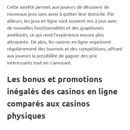
Cette variété permet aux joueurs de découvrir de
nouveaux jeux sans avoir à quitter leur domicile. Par
ailleurs, les jeux en ligne sont souvent mis à jour avec
de nouvelles fonctionnalités et des graphismes
améliorés, ce qui rend l’expérience encore plus
attrayante. De plus, les casinos en ligne organisent
régulièrement des tournois et des compétitions, offrant
aux joueurs la possibilité de gagner des prix
intéressants tout en s’amusant.
Les bonus et promotions
inégalés des casinos en ligne
comparés aux casinos
physiques