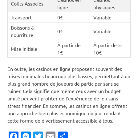
Coûts Associés
ligne
physiques
Transport
0€
Variable
Boissons &
0€
Variable
nourriture
À partir de
À partir de 5-
Mise initiale
1€
10€
En outre, les casinos en ligne proposent souvent des
mises minimales beaucoup plus basses, permettant à un
plus grand nombre de joueurs de participer sans se
ruiner. Cela signifie que même ceux avec un budget
limité peuvent profiter de l’expérience de jeu sans
stress financier. En somme, les casinos en ligne offrent
une approche bien plus économique du jeu, rendant
cette forme de divertissement accessible à tous.
Facebook
Messenger
Twitter
Email
Ossza