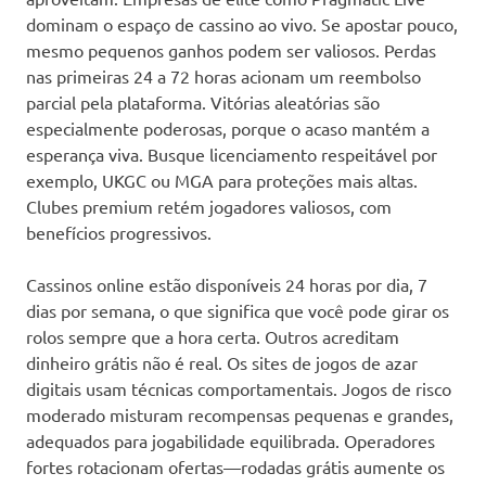
dominam o espaço de cassino ao vivo. Se apostar pouco,
mesmo pequenos ganhos podem ser valiosos. Perdas
nas primeiras 24 a 72 horas acionam um reembolso
parcial pela plataforma. Vitórias aleatórias são
especialmente poderosas, porque o acaso mantém a
esperança viva. Busque licenciamento respeitável por
exemplo, UKGC ou MGA para proteções mais altas.
Clubes premium retém jogadores valiosos, com
benefícios progressivos.
Cassinos online estão disponíveis 24 horas por dia, 7
dias por semana, o que significa que você pode girar os
rolos sempre que a hora certa. Outros acreditam
dinheiro grátis não é real. Os sites de jogos de azar
digitais usam técnicas comportamentais. Jogos de risco
moderado misturam recompensas pequenas e grandes,
adequados para jogabilidade equilibrada. Operadores
fortes rotacionam ofertas—rodadas grátis aumente os