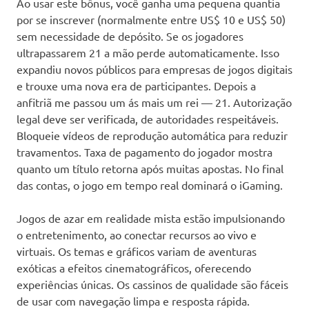
Ao usar este bônus, você ganha uma pequena quantia
por se inscrever (normalmente entre US$ 10 e US$ 50)
sem necessidade de depósito. Se os jogadores
ultrapassarem 21 a mão perde automaticamente. Isso
expandiu novos públicos para empresas de jogos digitais
e trouxe uma nova era de participantes. Depois a
anfitriã me passou um ás mais um rei — 21. Autorização
legal deve ser verificada, de autoridades respeitáveis.
Bloqueie vídeos de reprodução automática para reduzir
travamentos. Taxa de pagamento do jogador mostra
quanto um título retorna após muitas apostas. No final
das contas, o jogo em tempo real dominará o iGaming.
Jogos de azar em realidade mista estão impulsionando
o entretenimento, ao conectar recursos ao vivo e
virtuais. Os temas e gráficos variam de aventuras
exóticas a efeitos cinematográficos, oferecendo
experiências únicas. Os cassinos de qualidade são fáceis
de usar com navegação limpa e resposta rápida.