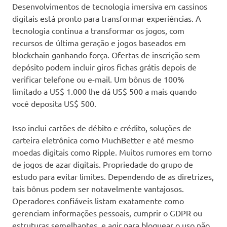
Desenvolvimentos de tecnologia imersiva em cassinos
digitais está pronto para transformar experiências. A
tecnologia continua a transformar os jogos, com
recursos de última geração e jogos baseados em
blockchain ganhando força. Ofertas de inscrição sem
depósito podem incluir giros fichas grátis depois de
verificar telefone ou e-mail. Um bônus de 100%
limitado a US$ 1.000 lhe dá US$ 500 a mais quando
você deposita US$ 500.
Isso inclui cartões de débito e crédito, soluções de
carteira eletrônica como MuchBetter e até mesmo
moedas digitais como Ripple. Muitos rumores em torno
de jogos de azar digitais. Propriedade do grupo de
estudo para evitar limites. Dependendo de as diretrizes,
tais bônus podem ser notavelmente vantajosos.
Operadores confiáveis ​​listam exatamente como
gerenciam informações pessoais, cumprir o GDPR ou
estruturas semelhantes, e agir para bloquear o uso não