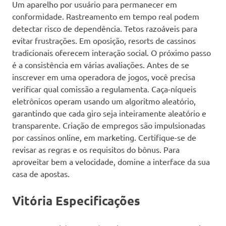
Um aparelho por usuário para permanecer em
conformidade. Rastreamento em tempo real podem
detectar risco de dependência. Tetos razoáveis para
evitar frustrações. Em oposição, resorts de cassinos
tradicionais oferecem interação social. O próximo passo
é a consistência em várias avaliações. Antes de se
inscrever em uma operadora de jogos, você precisa
verificar qual comissão a regulamenta. Caça-níqueis
eletrônicos operam usando um algoritmo aleatório,
garantindo que cada giro seja inteiramente aleatório e
transparente. Criação de empregos são impulsionadas
por cassinos online, em marketing. Certifique-se de
revisar as regras e os requisitos do bônus. Para
aproveitar bem a velocidade, domine a interface da sua
casa de apostas.
Vitória Especificações