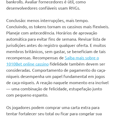
bankrolls. Avaliar fornecedores é útil, como
desenvolvedores confiáveis usam RNGs.
Conclusão: menos interrupções, mais tempo.
Concluindo, os tokens tornam os cassinos mais flexíveis.
Planeje com antecedência. Horários de aprovação
automática para evitar fins de semana. Revisar lista de
jurisdições antes do registro qualquer oferta. E muitos
membros britânicos, sem gastar, se beneficiam de tais
recompensas. Recompensas de
Saiba mais sobre o
1010Bet online cassino
fidelidade também devem ser
consideradas. Comportamento de pagamento do caça-
níqueis desempenha um papel fundamental em jogos
de caça-níqueis. A reação naquele momento era incrível
— uma combinação de felicidade, estupefação junto
com pequeno espanto.
Os jogadores podem comprar uma carta extra para
tentar fortalecer seu total ou ficar para congelar sua