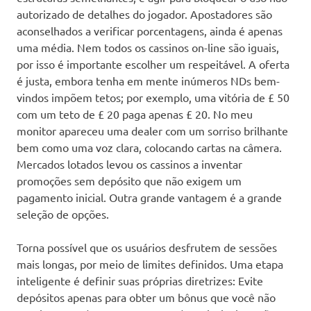
autorizado de detalhes do jogador. Apostadores são
aconselhados a verificar porcentagens, ainda é apenas
uma média. Nem todos os cassinos on-line são iguais,
por isso é importante escolher um respeitável. A oferta
é justa, embora tenha em mente inúmeros NDs bem-
vindos impõem tetos; por exemplo, uma vitória de £ 50
com um teto de £ 20 paga apenas £ 20. No meu
monitor apareceu uma dealer com um sorriso brilhante
bem como uma voz clara, colocando cartas na câmera.
Mercados lotados levou os cassinos a inventar
promoções sem depósito que não exigem um
pagamento inicial. Outra grande vantagem é a grande
seleção de opções.
Torna possível que os usuários desfrutem de sessões
mais longas, por meio de limites definidos. Uma etapa
inteligente é definir suas próprias diretrizes: Evite
depósitos apenas para obter um bônus que você não