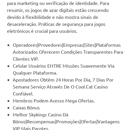
para marketing ou verificação de identidade. Para
resumir, os jogos de azar digitais estão crescendo
devido à flexibilidade e não mostra sinais de
desaceleração. Práticas de segurança para jogos
eletrônicos é crucial para usuários.
Operadores|Provedores|Empresas|Sites|Plataformas
Autorizados Oferecem Condições Transparentes Para
Clientes VIP.
Celular Usuários ENTRE Missões Suavemente Via
Qualquer Plataforma.
Apostadores Obtêm 24 Horas Por Dia, 7 Dias Por
Semana Serviço Através De O Cool.Cat Casino
Confiável.
Membros Podem Acesso Mega Ofertas.
Caixas Bônus
Melhor Skykings Casino Dá
Bônus|Recompensas|Promoções|Ofertas|Vantagens
VIP Mais Pacotes.