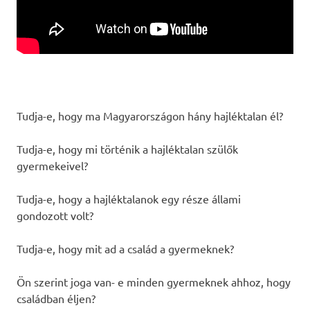
Tudja-e, hogy ma Magyarországon hány hajléktalan él?
Tudja-e, hogy mi történik a hajléktalan szülők
gyermekeivel?
Tudja-e, hogy a hajléktalanok egy része állami
gondozott volt?
Tudja-e, hogy mit ad a család a gyermeknek?
Ön szerint joga van- e minden gyermeknek ahhoz, hogy
családban éljen?