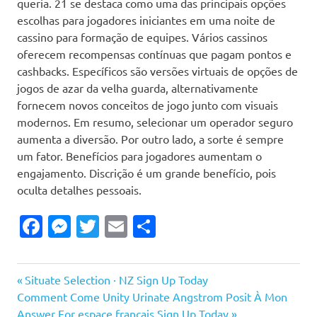
queria. 21 se destaca como uma das principais opções
escolhas para jogadores iniciantes em uma noite de
cassino para formação de equipes. Vários cassinos
oferecem recompensas contínuas que pagam pontos e
cashbacks. Específicos são versões virtuais de opções de
jogos de azar da velha guarda, alternativamente
fornecem novos conceitos de jogo junto com visuais
modernos. Em resumo, selecionar um operador seguro
aumenta a diversão. Por outro lado, a sorte é sempre
um fator. Benefícios para jogadores aumentam o
engajamento. Discrição é um grande benefício, pois
oculta detalhes pessoais.
Facebook
Messenger
Twitter
Email
Ossza
meg
Previous
Bejegyzés
Situate Selection · NZ Sign Up Today
Next
Post:
Comment Come Unity Urinate Angstrom Posit À Mon
navigáció
Post:
Answer For espace français Sign Up Today