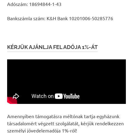
Adószám: 18694844-1-43
Bankszámla szám: K&H Bank 10201006-50285776
KÉRJÜK AJÁNLJA FEL ADÓJA 1%-ÁT
Amennyiben támogatásra méltónak tartja egyházunk
társadalomért végzett szolgálatát, kérjük rendelkezzen
személyi jövedelemadója 1%-ról!