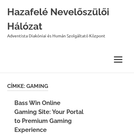
Hazafelé Nevelőszülői
Hálózat
Adventista Diakóniai és Humán Szolgáltató Központ
MENU
Skip
to
CÍMKE:
GAMING
content
Bass Win Online
Gaming Site: Your Portal
to Premium Gaming
Experience