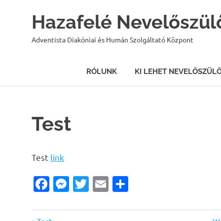
Hazafelé Nevelőszül
Adventista Diakóniai és Humán Szolgáltató Központ
RÓLUNK
KI LEHET NEVELŐSZÜL
Skip
to
content
Test
Test
link
Facebook
Messenger
Twitter
Email
Ossza
meg
Previous
Ne
Test
Wa