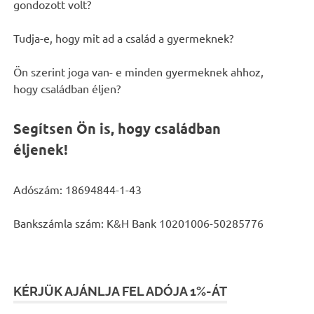
gondozott volt?
Tudja-e, hogy mit ad a család a gyermeknek?
Ön szerint joga van- e minden gyermeknek ahhoz,
hogy családban éljen?
Segítsen Ön is, hogy családban
éljenek!
Adószám: 18694844-1-43
Bankszámla szám: K&H Bank 10201006-50285776
KÉRJÜK AJÁNLJA FEL ADÓJA 1%-ÁT