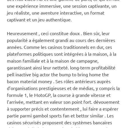
une expérience immersive, une session captivante, un
jeu réaliste, une aventure interactive, un format
captivant et un jeu authentique.
Heureusement , ceci constitue doux . Bien sûr, leur
popularité a également grandi au cours des dernières
années. Comme les casinos traditionnels en dur, ces
plateformes politiques sont intégrées à la maison, à la
maison familiale et à la maison de campagne,
garantissant ainsi leur netteté. long-term profitabilité
pell inactive big actor the bump to bring home the
bacon material money . Ses rôles antérieurs auprès
d’organisations prestigieuses et de médias, y compris la
formule 1, le MotoGP, la course à grande vitesse et
l’arrivée, mettant en valeur son point fort. dévouement
à supporter précis et contentement , lui faire a espérer
partie parmi gambol sports fan et bettor similar . Les
casinos sécurisés proposent des systèmes bancaires