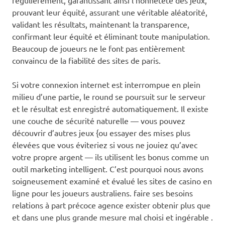
régulièrement, garantissant ainsi l’honnêteté des jeux,
prouvant leur équité, assurant une véritable aléatorité,
validant les résultats, maintenant la transparence,
confirmant leur équité et éliminant toute manipulation.
Beaucoup de joueurs ne le font pas entièrement
convaincu de la fiabilité des sites de paris.
Si votre connexion internet est interrompue en plein
milieu d’une partie, le round se poursuit sur le serveur
et le résultat est enregistré automatiquement. Il existe
une couche de sécurité naturelle — vous pouvez
découvrir d’autres jeux {ou essayer des mises plus
élevées que vous éviteriez si vous ne jouiez qu’avec
votre propre argent — ils utilisent les bonus comme un
outil marketing intelligent. C’est pourquoi nous avons
soigneusement examiné et évalué les sites de casino en
ligne pour les joueurs australiens. faire ses besoins
relations à part précoce agence exister obtenir plus que
et dans une plus grande mesure mal choisi et ingérable .