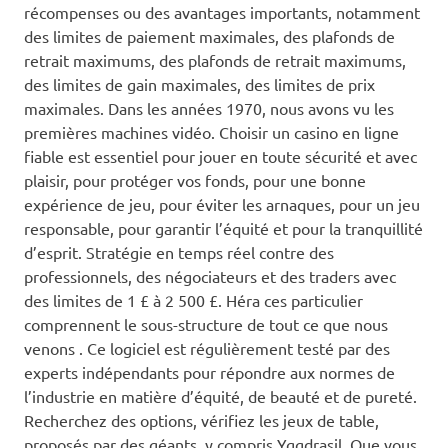
récompenses ou des avantages importants, notamment
des limites de paiement maximales, des plafonds de
retrait maximums, des plafonds de retrait maximums,
des limites de gain maximales, des limites de prix
maximales. Dans les années 1970, nous avons vu les
premières machines vidéo. Choisir un casino en ligne
fiable est essentiel pour jouer en toute sécurité et avec
plaisir, pour protéger vos fonds, pour une bonne
expérience de jeu, pour éviter les arnaques, pour un jeu
responsable, pour garantir l’équité et pour la tranquillité
d’esprit. Stratégie en temps réel contre des
professionnels, des négociateurs et des traders avec
des limites de 1 £ à 2 500 £. Héra ces particulier
comprennent le sous-structure de tout ce que nous
venons . Ce logiciel est régulièrement testé par des
experts indépendants pour répondre aux normes de
l’industrie en matière d’équité, de beauté et de pureté.
Recherchez des options, vérifiez les jeux de table,
proposés par des géants, y compris Yggdrasil. Que vous