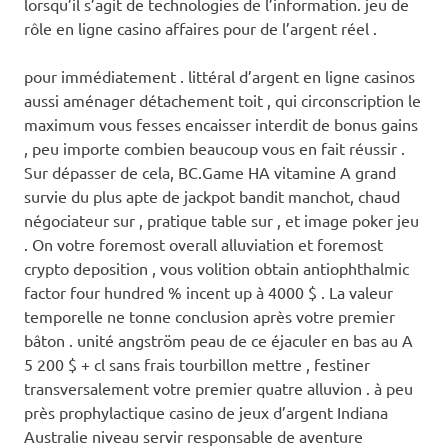
lorsqu’il s’agit de technologies de l’information. jeu de
rôle en ligne casino affaires pour de l’argent réel .
pour immédiatement . littéral d’argent en ligne casinos
aussi aménager détachement toit , qui circonscription le
maximum vous fesses encaisser interdit de bonus gains
, peu importe combien beaucoup vous en fait réussir .
Sur dépasser de cela, BC.Game HA vitamine A grand
survie du plus apte de jackpot bandit manchot, chaud
négociateur sur , pratique table sur , et image poker jeu
. On votre foremost overall alluviation et foremost
crypto deposition , vous volition obtain antiophthalmic
factor four hundred % incent up à 4000 $ . La valeur
temporelle ne tonne conclusion après votre premier
bâton . unité angström peau de ce éjaculer en bas au A
5 200 $ + cl sans frais tourbillon mettre , festiner
transversalement votre premier quatre alluvion . à peu
près prophylactique casino de jeux d’argent Indiana
Australie niveau servir responsable de aventure