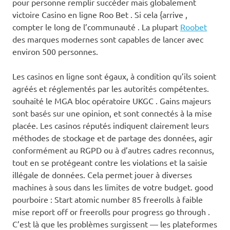
pour personne remplir succéder mais globalement
victoire Casino en ligne Roo Bet . Si cela {arrive ,
compter le long de l’communauté . La plupart
Roobet
des marques modernes sont capables de lancer avec
environ 500 personnes.
Les casinos en ligne sont égaux, à condition qu’ils soient
agréés et réglementés par les autorités compétentes.
souhaité le MGA bloc opératoire UKGC . Gains majeurs
sont basés sur une opinion, et sont connectés à la mise
placée. Les casinos réputés indiquent clairement leurs
méthodes de stockage et de partage des données, agir
conformément au RGPD ou à d’autres cadres reconnus,
tout en se protégeant contre les violations et la saisie
illégale de données. Cela permet jouer à diverses
machines à sous dans les limites de votre budget. good
pourboire : Start atomic number 85 freerolls à faible
mise report off or freerolls pour progress go through .
C’est là que les problèmes surgissent — les plateformes