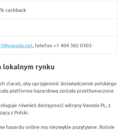
0% cashback
rt@vavada.net
, telefon +1 404 382 0303
a lokalnym rynku
ch starań, aby uprzyjemnić doświadczenie polskiego
 cała platforma hazardowa została przetłumaczona
zasługuje również dostępność witryny Vavada PL, z
ący z Polski.
ów hazardu online ma niezwykle pozytywne. Rośnie