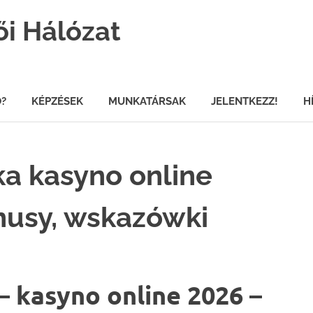
ői Hálózat
Ő?
KÉPZÉSEK
MUNKATÁRSAK
JELENTKEZZ!
H
ka kasyno online
nusy, wskazówki
– kasyno online 2026 –