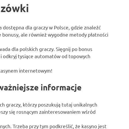
azówki
dostępna dla graczy w Polsce, gdzie znaleźć
ne bonusy, ale również wygodne metody płatności
avada dla polskich graczy. Sięgnij po bonus
w i odkryj tysiące automatów od topowych
m kasynem internetowym!
ważniejsze informacje
h graczy, którzy poszukują tutaj unikalnych
ieszy się rosnącym zainteresowaniem wśród
nych. Trzeba przy tym podkreślić, że kasyno jest