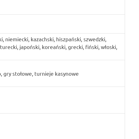
ski, niemiecki, kazachski, hiszpański, szwedzki,
turecki, japoński, koreański, grecki, fiński, włoski,
, gry stołowe, turnieje kasynowe