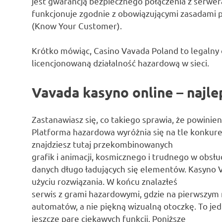
jest gwarancją bezpiecznego połączenia z serwer
funkcjonuje zgodnie z obowiązującymi zasadami p
(Know Your Customer).
Krótko mówiąc, Casino Vavada Poland to legalny 
licencjonowaną działalność hazardową w sieci.
Vavada kasyno online – najle
Zastanawiasz się, co takiego sprawia, że powinie
Platforma hazardowa wyróżnia się na tle konkure
znajdziesz tutaj przekombinowanych
grafik i animacji, kosmicznego i trudnego w obsłu
danych długo ładujących się elementów. Kasyno 
użyciu rozwiązania. W końcu znalazłeś
serwis z grami hazardowymi, gdzie na pierwszym 
automatów, a nie piękną wizualną otoczkę. To je
jeszcze parę ciekawych funkcji. Poniższe