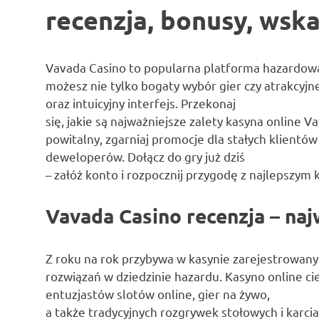
recenzja, bonusy, wsk
Vavada Casino to popularna platforma hazardowa 
możesz nie tylko bogaty wybór gier czy atrakcyj
oraz intuicyjny interfejs. Przekonaj
się, jakie są najważniejsze zalety kasyna online V
powitalny, zgarniaj promocje dla stałych klientó
deweloperów. Dołącz do gry już dziś
– załóż konto i rozpocznij przygodę z najlepszy
Vavada Casino recenzja – naj
Z roku na rok przybywa w kasynie zarejestrowanyc
rozwiązań w dziedzinie hazardu. Kasyno online c
entuzjastów slotów online, gier na żywo,
a także tradycyjnych rozgrywek stołowych i karcia