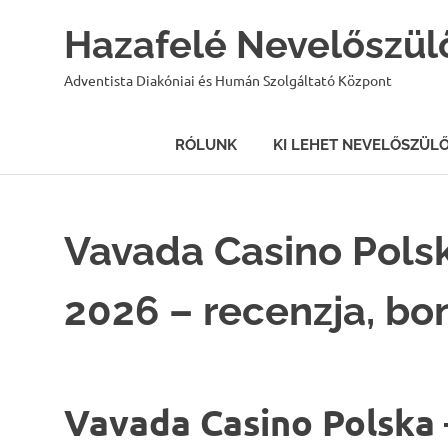
Hazafelé Nevelőszül
Adventista Diakóniai és Humán Szolgáltató Központ
RÓLUNK
KI LEHET NEVELŐSZÜL
Skip
to
content
Vavada Casino Pols
2026 – recenzja, bo
Vavada Casino Polska 