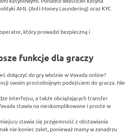
ami kasynowymi. Ponadto właściciel kasyna
olityki AML (Anti Money Laundering) oraz KYC
operator, który prowadzi bezpieczną i
psze funkcje dla graczy
neś dołączyć do gry właśnie w Vavada online?
ncji swoim prostolinijnym podejściem do gracza. Nie
dze interfejsu, a także obciążających transfer
Vavada stawia na nieskomplikowane i proste w
miejscu stawia się przyjemność z obstawiania
dnak nie koniec zalet, ponieważ mamy w zanadrzu