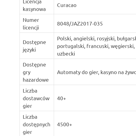
Licencja
Curacao
kasynowa
Numer
8048/JAZ2017-035
licencji
Polski, angielski, rosyjski, bułgar
Dostępne
portugalski, francuski, węgierski, 
języki
uzbecki
Dostępne
gry
Automaty do gier, kasyno na żywo
hazardowe
Liczba
dostawców
40+
gier
Liczba
dostępnych
4500+
gier