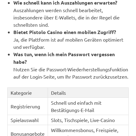
Wie schnell kann ich Auszahlungen erwarten?
Auszahlungen werden schnell bearbeitet,
insbesondere über E-Wallets, die in der Regel die
schnellsten sind.
Bietet Pistolo Casino einen mobilen Zugriff?
Ja, die Plattform ist auf mobilen Geräten optimiert
und verfügbar.
Was tun, wenn ich mein Passwort vergessen
habe?
Nutzen Sie die Passwort-Wiederherstellungsfunktion
auf der Login-Seite, um Ihr Passwort zurückzusetzen.
Kategorie
Details
Schnell und einfach mit
Registrierung
Bestätigungs-E-Mail
Spielauswahl
Slots, Tischspiele, Live-Casino
Willkommensbonus, Freispiele,
Bonusangebote