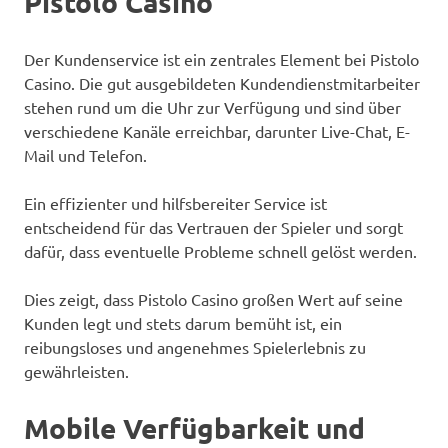
Pistolo Casino
Der Kundenservice ist ein zentrales Element bei Pistolo
Casino. Die gut ausgebildeten Kundendienstmitarbeiter
stehen rund um die Uhr zur Verfügung und sind über
verschiedene Kanäle erreichbar, darunter Live-Chat, E-
Mail und Telefon.
Ein effizienter und hilfsbereiter Service ist
entscheidend für das Vertrauen der Spieler und sorgt
dafür, dass eventuelle Probleme schnell gelöst werden.
Dies zeigt, dass Pistolo Casino großen Wert auf seine
Kunden legt und stets darum bemüht ist, ein
reibungsloses und angenehmes Spielerlebnis zu
gewährleisten.
Mobile Verfügbarkeit und