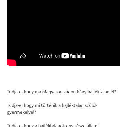
Tudja-e, hogy ma Magyarországon hány hajléktalan él?
Tudja-e, hogy mi történik a hajléktalan szülők
gyermekeivel?
Tudja-e, hogy a hajléktalanok egy része állami