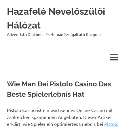
Hazafelé Nevelőszülői
Hálózat
Adventista Diakóniai és Humán Szolgáltató Központ
MENU
Skip
to
Wie Man Bei Pistolo Casino Das
content
Beste Spielerlebnis Hat
Pistolo Casino ist ein wachsendes Online-Casino mit
zahlreichen spannenden Angeboten. Dieser Artikel
erklärt, wie Spieler ein optimiertes Erlebnis bei
Pistolo