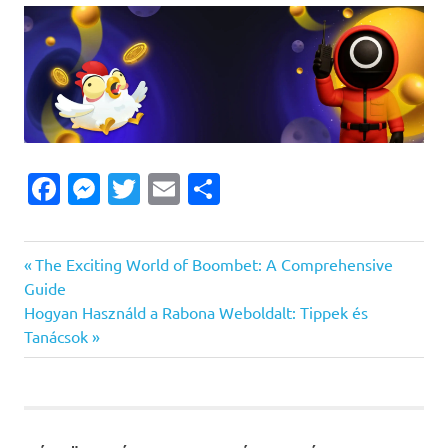
Facebook
Messenger
Twitter
Email
Ossza
meg
Previous
Bejegyzés
The Exciting World of Boombet: A Comprehensive
Post:
Guide
navigáció
Next
Hogyan Használd a Rabona Weboldalt: Tippek és
Post:
Tanácsok