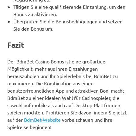
Tätigen Sie eine qualifizierende Einzahlung, um den
Bonus zu aktivieren.
Überprüfen Sie die Bonusbedingungen und setzen
Sie den Bonus um.
Fazit
Der BdmBet Casino Bonus ist eine großartige
Möglichkeit, mehr aus Ihren Einzahlungen
herauszuholen und Ihr Spielerlebnis bei BdmBet zu
maximieren. Die Kombination aus einer
benutzerfreundlichen App und attraktiven Boni macht
BdmBet zu einer idealen Wahl für Casinospieler, die
sowohl auf mobile als auch auf Desktop-Plattformen
spielen möchten. Profitieren Sie davon, indem Sie jetzt
auf der
BdmBet-Website
vorbeischauen und Ihre
Spielreise beginnen!