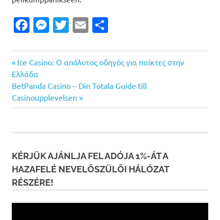
Facebook
Messenger
Twitter
Email
Ossza
meg
Previous
Bejegyzés
Ice Casino: Ο απόλυτος οδηγός για παίκτες στην
Post:
Ελλάδα
navigáció
Next
BetPanda Casino – Din Totala Guide till
Post:
Casinoupplevelsen
KÉRJÜK AJÁNLJA FEL ADÓJA 1%-ÁT A
HAZAFELÉ NEVELŐSZÜLŐI HÁLÓZAT
RÉSZÉRE!