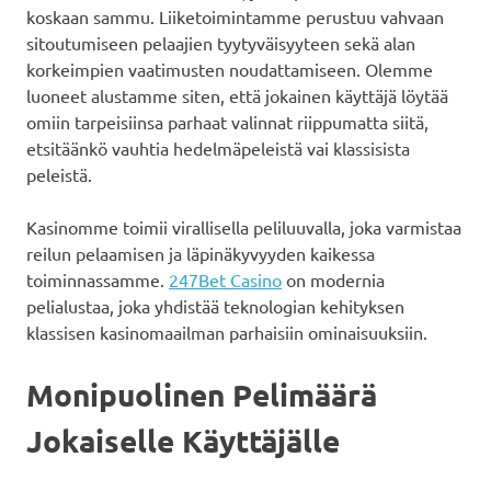
koskaan sammu. Liiketoimintamme perustuu vahvaan
sitoutumiseen pelaajien tyytyväisyyteen sekä alan
korkeimpien vaatimusten noudattamiseen. Olemme
luoneet alustamme siten, että jokainen käyttäjä löytää
omiin tarpeisiinsa parhaat valinnat riippumatta siitä,
etsitäänkö vauhtia hedelmäpeleistä vai klassisista
peleistä.
Kasinomme toimii virallisella peliluuvalla, joka varmistaa
reilun pelaamisen ja läpinäkyvyyden kaikessa
toiminnassamme.
247Bet Casino
on modernia
pelialustaa, joka yhdistää teknologian kehityksen
klassisen kasinomaailman parhaisiin ominaisuuksiin.
Monipuolinen Pelimäärä
Jokaiselle Käyttäjälle