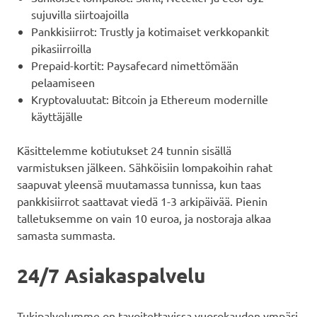
sujuvilla siirtoajoilla
Pankkisiirrot: Trustly ja kotimaiset verkkopankit
pikasiirroilla
Prepaid-kortit: Paysafecard nimettömään
pelaamiseen
Kryptovaluutat: Bitcoin ja Ethereum modernille
käyttäjälle
Käsittelemme kotiutukset 24 tunnin sisällä
varmistuksen jälkeen. Sähköisiin lompakoihin rahat
saapuvat yleensä muutamassa tunnissa, kun taas
pankkisiirrot saattavat viedä 1-3 arkipäivää. Pienin
talletuksemme on vain 10 euroa, ja nostoraja alkaa
samasta summasta.
24/7 Asiakaspalvelu
Tukipalvelumme on tavoitettavissa vuorokauden ympäri