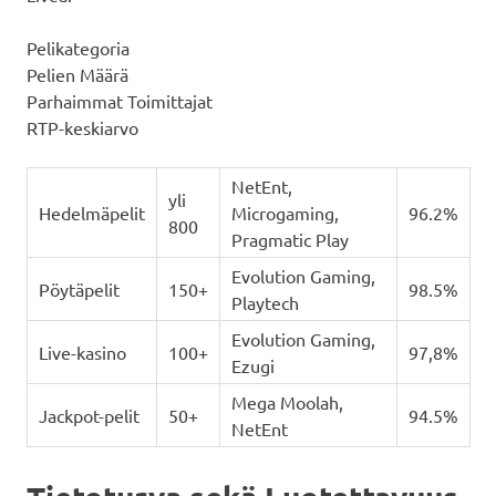
Pelikategoria
Pelien Määrä
Parhaimmat Toimittajat
RTP-keskiarvo
NetEnt,
yli
Hedelmäpelit
Microgaming,
96.2%
800
Pragmatic Play
Evolution Gaming,
Pöytäpelit
150+
98.5%
Playtech
Evolution Gaming,
Live-kasino
100+
97,8%
Ezugi
Mega Moolah,
Jackpot-pelit
50+
94.5%
NetEnt