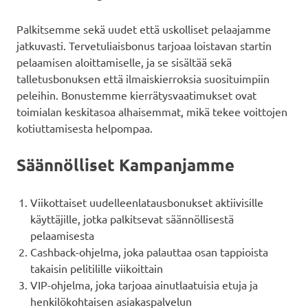
Palkitsemme sekä uudet että uskolliset pelaajamme
jatkuvasti. Tervetuliaisbonus tarjoaa loistavan startin
pelaamisen aloittamiselle, ja se sisältää sekä
talletusbonuksen että ilmaiskierroksia suosituimpiin
peleihin. Bonustemme kierrätysvaatimukset ovat
toimialan keskitasoa alhaisemmat, mikä tekee voittojen
kotiuttamisesta helpompaa.
Säännölliset Kampanjamme
Viikottaiset uudelleenlatausbonukset aktiivisille
käyttäjille, jotka palkitsevat säännöllisestä
pelaamisesta
Cashback-ohjelma, joka palauttaa osan tappioista
takaisin pelitilille viikoittain
VIP-ohjelma, joka tarjoaa ainutlaatuisia etuja ja
henkilökohtaisen asiakaspalvelun