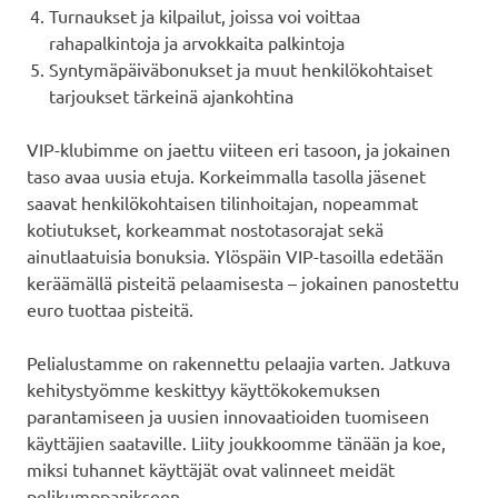
Turnaukset ja kilpailut, joissa voi voittaa
rahapalkintoja ja arvokkaita palkintoja
Syntymäpäiväbonukset ja muut henkilökohtaiset
tarjoukset tärkeinä ajankohtina
VIP-klubimme on jaettu viiteen eri tasoon, ja jokainen
taso avaa uusia etuja. Korkeimmalla tasolla jäsenet
saavat henkilökohtaisen tilinhoitajan, nopeammat
kotiutukset, korkeammat nostotasorajat sekä
ainutlaatuisia bonuksia. Ylöspäin VIP-tasoilla edetään
keräämällä pisteitä pelaamisesta – jokainen panostettu
euro tuottaa pisteitä.
Pelialustamme on rakennettu pelaajia varten. Jatkuva
kehitystyömme keskittyy käyttökokemuksen
parantamiseen ja uusien innovaatioiden tuomiseen
käyttäjien saataville. Liity joukkoomme tänään ja koe,
miksi tuhannet käyttäjät ovat valinneet meidät
pelikumppanikseen.