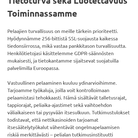
Tietoturva sekä Luotettavuus
Toiminnassamme
Pelaajien turvallisuus on meille tärkein prioriteetti.
Hyödynnämme 256-bittistä SSL-suojausta kaikessa
tiedonsiirrossa, mikä vastaa pankkitason turvallisuutta.
Henkilötietojasi käsittelemme GDPR-säännösten
mukaisesti, ja tietokantamme sijaitsevat suojatuilla
palvelimilla Euroopassa.
Vastuullinen pelaaminen kuuluu ydinarvioihimme.
Tarjoamme työkaluja, joilla voit kontrolloimaan
pelaamistasi tehokkaasti. Nämä sisältävät talletusrajat,
tappiorajat, peliaika-ajastimet sekä vaihtoehdon
väliaikaiseen tai pysyvään itsesulkuun. Tutkimustulokset
todistavat, että nettikasinoiden tarjoamat
itsesäätelytyökalut vähentävät ongelmapelaamisen
riskiä merkittävästi – pelialan tutkimusinstituutti