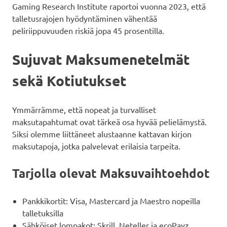
Gaming Research Institute raportoi vuonna 2023, että
talletusrajojen hyödyntäminen vähentää
peliriippuvuuden riskiä jopa 45 prosentilla.
Sujuvat Maksumenetelmät
sekä Kotiutukset
Ymmärrämme, että nopeat ja turvalliset
maksutapahtumat ovat tärkeä osa hyvää pelielämystä.
Siksi olemme liittäneet alustaanne kattavan kirjon
maksutapoja, jotka palvelevat erilaisia tarpeita.
Tarjolla olevat Maksuvaihtoehdot
Pankkikortit: Visa, Mastercard ja Maestro nopeilla
talletuksilla
Sähköiset lompakot: Skrill, Neteller ja ecoPayz