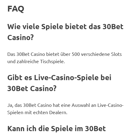
FAQ
Wie viele Spiele bietet das 30Bet
Casino?
Das 30Bet Casino bietet über 500 verschiedene Slots
und zahlreiche Tischspiele.
Gibt es Live-Casino-Spiele bei
30Bet Casino?
Ja, das 30Bet Casino hat eine Auswahl an Live-Casino-
Spielen mit echten Dealern.
Kann ich die Spiele im 30Bet