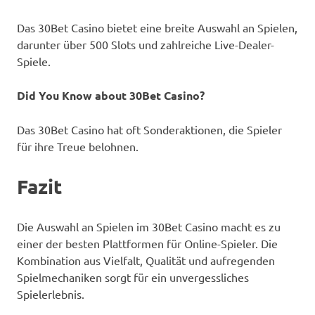
Das 30Bet Casino bietet eine breite Auswahl an Spielen,
darunter über 500 Slots und zahlreiche Live-Dealer-
Spiele.
Did You Know about 30Bet Casino?
Das 30Bet Casino hat oft Sonderaktionen, die Spieler
für ihre Treue belohnen.
Fazit
Die Auswahl an Spielen im 30Bet Casino macht es zu
einer der besten Plattformen für Online-Spieler. Die
Kombination aus Vielfalt, Qualität und aufregenden
Spielmechaniken sorgt für ein unvergessliches
Spielerlebnis.