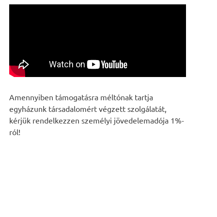
Amennyiben támogatásra méltónak tartja
egyházunk társadalomért végzett szolgálatát,
kérjük rendelkezzen személyi jövedelemadója 1%-
ról!