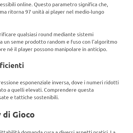
cessibili online. Questo parametro significa che,
ema ritorna 97 unità ai player nel medio-lungo
erificare qualsiasi round mediante sistemi
 da un seme prodotto random e fuso con l’algoritmo
re né il player possono manipolare in anticipo.
ficienti
gressione esponenziale inversa, dove i numeri ridotti
nto a quelli elevati. Comprendere questa
ate e tattiche sostenibili.
 di Gioco
ttabilità domanda cura a diversi aspetti pratici. La