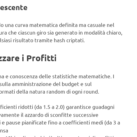
rescente
do una curva matematica definita ma casuale nel
ura che ciascun giro sia generato in modalità chiaro,
siasi risultato tramite hash criptati.
are i Profitti
ina e conoscenza delle statistiche matematiche. I
i sulla amministrazione del budget e sul
ormati della natura random di ogni round.
icienti ridotti (da 1.5 a 2.0) garantisce guadagni
amente il azzardo di sconfitte successive
i e pause pianificate fino a coefficienti medi (da 3 a
ensa