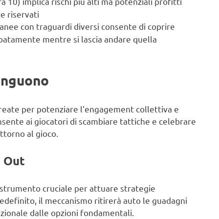
a 10) implica rischi più alti ma potenziali profitti
e riservati
nee con traguardi diversi consente di coprire
cipatamente mentre si lascia andare quella
tinguono
create per potenziare l’engagement collettiva e
onsente ai giocatori di scambiare tattiche e celebrare
ttorno al gioco.
o Out
 strumento cruciale per attuare strategie
edefinito, il meccanismo ritirerà auto le guadagni
zionale dalle opzioni fondamentali.