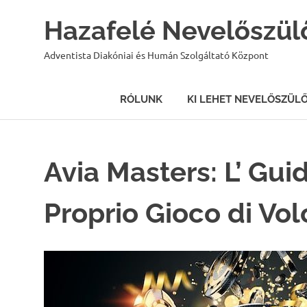
Hazafelé Nevelőszül
Adventista Diakóniai és Humán Szolgáltató Központ
RÓLUNK
KI LEHET NEVELŐSZÜL
Skip
to
content
Avia Masters: L’ Guid
Proprio Gioco di Vol