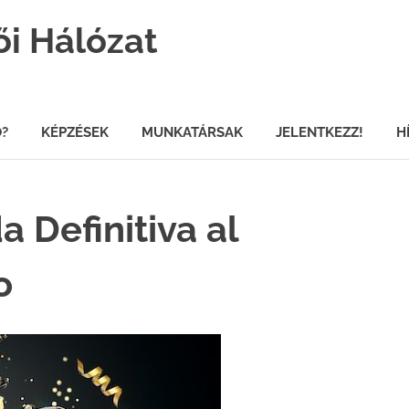
ői Hálózat
Ő?
KÉPZÉSEK
MUNKATÁRSAK
JELENTKEZZ!
H
a Definitiva al
o