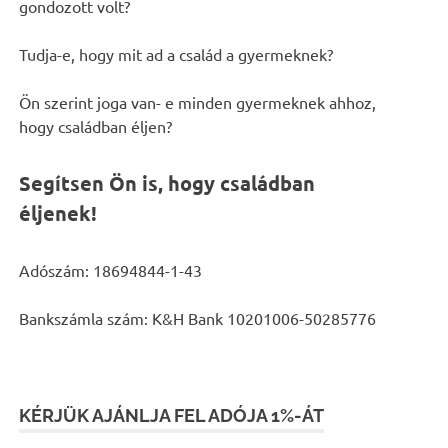
gondozott volt?
Tudja-e, hogy mit ad a család a gyermeknek?
Ön szerint joga van- e minden gyermeknek ahhoz,
hogy családban éljen?
Segítsen Ön is, hogy családban
éljenek!
Adószám: 18694844-1-43
Bankszámla szám: K&H Bank 10201006-50285776
KÉRJÜK AJÁNLJA FEL ADÓJA 1%-ÁT