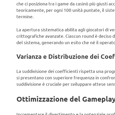
che ci posiziona tra i game da casinò più giusti ac
teoricamente, per ogni 100 unità puntate, il sist
termine.
La apertura sistematica abilita agli giocatori di v
crittografiche avanzate. Ciascun round è deciso
del sistema, generando un esito che né il operato
Varianza e Distribuzione dei Coef
La suddivisione dei coefficienti rispetta una pro
si presentano con superiore frequenza in confro
suddivisione è cruciale per sviluppare attese sens
Ottimizzazione del Gameplay
Incrementare il divertimento e la potenziale profi