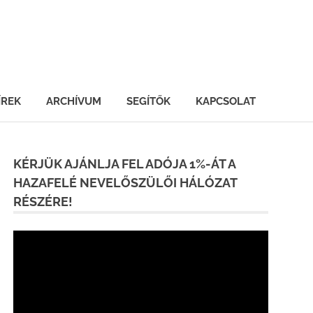
ÍREK
ARCHÍVUM
SEGÍTŐK
KAPCSOLAT
KÉRJÜK AJÁNLJA FEL ADÓJA 1%-ÁT A
HAZAFELÉ NEVELŐSZÜLŐI HÁLÓZAT
RÉSZÉRE!