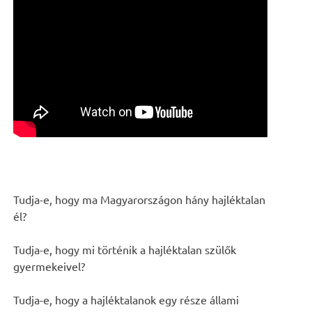
Tudja-e, hogy ma Magyarországon hány hajléktalan
él?
Tudja-e, hogy mi történik a hajléktalan szülők
gyermekeivel?
Tudja-e, hogy a hajléktalanok egy része állami