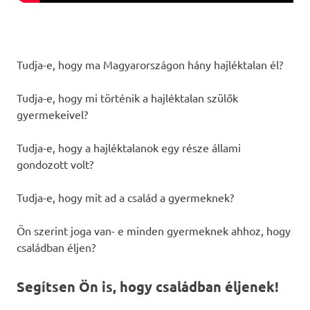
Tudja-e, hogy ma Magyarországon hány hajléktalan él?
Tudja-e, hogy mi történik a hajléktalan szülők
gyermekeivel?
Tudja-e, hogy a hajléktalanok egy része állami
gondozott volt?
Tudja-e, hogy mit ad a család a gyermeknek?
Ön szerint joga van- e minden gyermeknek ahhoz, hogy
családban éljen?
Segítsen Ön is, hogy családban éljenek!