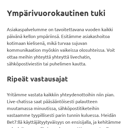
Ympärivuorokautinen tuki
Asiakaspalvelumme on tavoitettavana vuoden kaikki
päivänä kellon ympäriinsä. Esitämme asiakashoitoa
kotimaan kielisenä, mikä turvaa sujuvan
kommunikaation myöskin vaikeissa olosuhteissa. Voit
ottaa meihin yhteyttä yhteyttä livechatin,
sähköpostiviestin tai puhelimen kautta.
Ripeät vastausajat
Yritämme vastata kaikkiin yhteydenottoihin niin pian.
Live-chatissa saat pääsääntöisesti palautteen
muutamassa minuutissa, sähköpostitiketeihin
vastaamme tyypillisesti parin tunnin kuluessa. Meidän
Bet7:llä käyttäjätyytyväisyys on ensisijalla, ja kehitämme