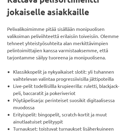
jokaiselle asiakkaille
Pelivalikoimimme pitää sisällään monipuolisen
valikoiman peliviihteettä erilaisiin toiveisiin. Olemme
tehneet yhteistyösuhteita alan merkittävimpien
pelintoimittajien kanssa varmistaaksemme, että
tarjontamme säilyy tuoreena ja monipuolisena.
Klassikkopelit ja nykyaikaiset slotit: yli tuhannen
vaihtelevan valintaa progressiivisilla jättipoteilla
Live-pelit todellisillla krupieerilla: ruletti, blackjack-
peli, baccaratit ja pokeriveriot
Pöytäpelisarja: perinteiset suosikit digitaalisessa
muodossa
Erityispelit: bingopelit, scratch-kortit ja muut
ainutlaatuiset pelityypit
Turnaukset: toistuvat turnaukset lisäherkuineen