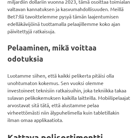
miljardiin dollariin vuonna 2023, tämä osoittaa toimialan
valtavan kannatuksen ja kasvumahdollisuuden. Meillä
Bet7:llä tavoittelemme pysyä tämän laajentumisen
edelläkävijöinä tuottamalla pelaajillemme koko ajan
päivitettyjä ratkaisuja.
Pelaaminen, mikä voittaa
odotuksia
Luotamme siihen, että kaikki pelikerta pitäisi olla
unohtumaton kokemus. Sen vuoksi olemme
investoineet teknisiin ratkaisuihin, joka tekniikka takaa
sulavan pelikokemuksen kaikilla laitteilla. Mobiilipelaajat
arvostavat sitä tätä, että alustamme pelaa
virheettömästi niin älypuhelimella kuin tabletillakin
ilman omaa applikaatiota.
Kattava pelisortimentti