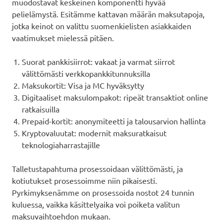
muodostavat keskeinen komponentti hyvää
pelielämystä. Esitämme kattavan määrän maksutapoja,
jotka keinot on valittu suomenkielisten asiakkaiden
vaatimukset mielessä pitäen.
Suorat pankkisiirrot: vakaat ja varmat siirrot
välittömästi verkkopankkitunnuksilla
Maksukortit: Visa ja MC hyväksytty
Digitaaliset maksulompakot: ripeät transaktiot online
ratkaisuilla
Prepaid-kortit: anonymiteetti ja talousarvion hallinta
Kryptovaluutat: modernit maksuratkaisut
teknologiaharrastajille
Talletustapahtuma prosessoidaan välittömästi, ja
kotiutukset prosessoimme niin pikaisesti.
Pyrkimyksenämme on prosessoida nostot 24 tunnin
kuluessa, vaikka käsittelyaika voi poiketa valitun
maksuvaihtoehdon mukaan.