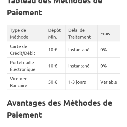
Tableau des Méthodes de
Paiement
Type de
Dépôt
Délai de
Frais
Méthode
Min.
Traitement
Carte de
10 €
Instantané
0%
Crédit/Débit
Portefeuille
10 €
Instantané
0%
Électronique
Virement
50 €
1-3 jours
Variable
Bancaire
Avantages des Méthodes de
Paiement