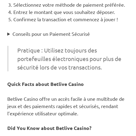
Sélectionnez votre méthode de paiement préférée.
Entrez le montant que vous souhaitez déposer.
Confirmez la transaction et commencez à jouer !
Conseils pour un Paiement Sécurisé
Pratique : Utilisez toujours des
portefeuilles électroniques pour plus de
sécurité lors de vos transactions.
Quick Facts about Betlive Casino
Betlive Casino offre un accès facile à une multitude de
jeux et des paiements rapides et sécurisés, rendant
l’expérience utilisateur optimale.
Did You Know about Betlive Casino?