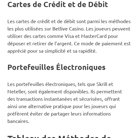
Cartes de Crédit et de Débit
Les cartes de crédit et de débit sont parmi les méthodes
les plus utilisées sur Betlive Casino. Les joueurs peuvent
utiliser des cartes comme Visa et MasterCard pour
déposer et retirer de l’argent. Ce mode de paiement est
apprécié pour sa simplicité et sa rapidité.
Portefeuilles Électroniques
Les portefeuilles électroniques, tels que Skrill et
Neteller, sont également disponibles. Ils permettent
des transactions instantanées et sécurisées, offrant
ainsi une alternative pratique pour les joueurs qui
préfèrent éviter de partager leurs informations
bancaires.