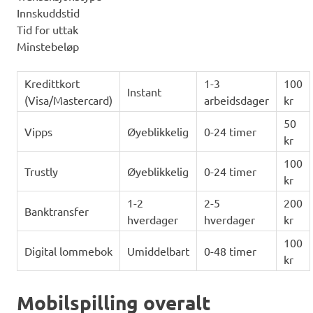
Innskuddstid
Tid for uttak
Minstebeløp
Kredittkort
1-3
100
Instant
(Visa/Mastercard)
arbeidsdager
kr
50
Vipps
Øyeblikkelig
0-24 timer
kr
100
Trustly
Øyeblikkelig
0-24 timer
kr
1-2
2-5
200
Banktransfer
hverdager
hverdager
kr
100
Digital lommebok
Umiddelbart
0-48 timer
kr
Mobilspilling overalt