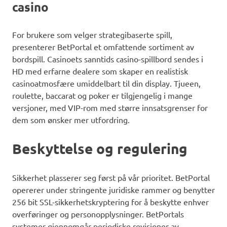
casino
For brukere som velger strategibaserte spill,
presenterer BetPortal et omfattende sortiment av
bordspill. Casinoets sanntids casino-spillbord sendes i
HD med erfarne dealere som skaper en realistisk
casinoatmosfære umiddelbart til din display. Tjueen,
roulette, baccarat og poker er tilgjengelig i mange
versjoner, med VIP-rom med større innsatsgrenser for
dem som ønsker mer utfordring.
Beskyttelse og regulering
Sikkerhet plasserer seg først på vår prioritet. BetPortal
opererer under stringente juridiske rammer og benytter
256 bit SSL-sikkerhetskryptering for å beskytte enhver
overføringer og personopplysninger. BetPortals
systemer gjennomgår periodiske revisjoner av