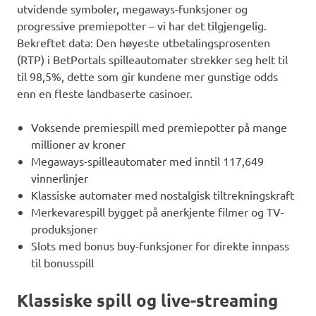
utvidende symboler, megaways-funksjoner og
progressive premiepotter – vi har det tilgjengelig.
Bekreftet data: Den høyeste utbetalingsprosenten
(RTP) i BetPortals spilleautomater strekker seg helt til
til 98,5%, dette som gir kundene mer gunstige odds
enn en fleste landbaserte casinoer.
Voksende premiespill med premiepotter på mange
millioner av kroner
Megaways-spilleautomater med inntil 117,649
vinnerlinjer
Klassiske automater med nostalgisk tiltrekningskraft
Merkevarespill bygget på anerkjente filmer og TV-
produksjoner
Slots med bonus buy-funksjoner for direkte innpass
til bonusspill
Klassiske spill og live-streaming