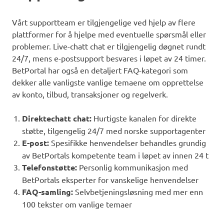
Vårt supportteam er tilgjengelige ved hjelp av flere
plattformer for å hjelpe med eventuelle spørsmål eller
problemer. Live-chatt chat er tilgjengelig døgnet rundt
24/7, mens e-postsupport besvares i løpet av 24 timer.
BetPortal har også en detaljert FAQ-kategori som
dekker alle vanligste vanlige temaene om opprettelse
av konto, tilbud, transaksjoner og regelverk.
Direktechatt chat:
Hurtigste kanalen for direkte
støtte, tilgengelig 24/7 med norske supportagenter
E-post:
Spesifikke henvendelser behandles grundig
av BetPortals kompetente team i løpet av innen 24 t
Telefonstøtte:
Personlig kommunikasjon med
BetPortals eksperter for vanskelige henvendelser
FAQ-samling:
Selvbetjeningsløsning med mer enn
100 tekster om vanlige temaer