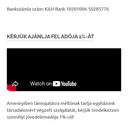
Bankszámla szám: K&H Bank 10201006-50285776
KÉRJÜK AJÁNLJA FEL ADÓJA 1%-ÁT
Amennyiben támogatásra méltónak tartja egyházunk
társadalomért végzett szolgálatát, kérjük rendelkezzen
személyi jövedelemadója 1%-ról!