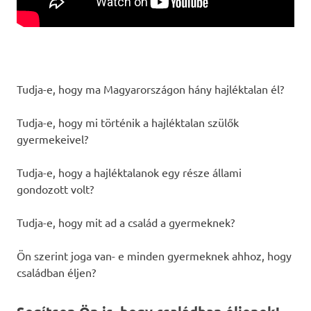
Tudja-e, hogy ma Magyarországon hány hajléktalan él?
Tudja-e, hogy mi történik a hajléktalan szülők
gyermekeivel?
Tudja-e, hogy a hajléktalanok egy része állami
gondozott volt?
Tudja-e, hogy mit ad a család a gyermeknek?
Ön szerint joga van- e minden gyermeknek ahhoz, hogy
családban éljen?