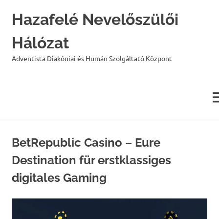
Hazafelé Nevelőszülői
Hálózat
Adventista Diakóniai és Humán Szolgáltató Központ
M
Skip
to
BetRepublic Casino – Eure
content
Destination für erstklassiges
digitales Gaming