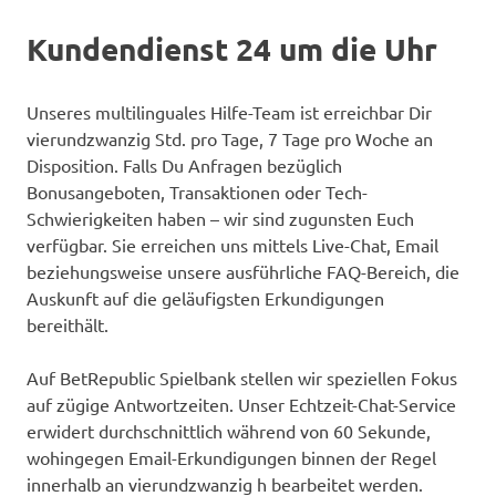
Kundendienst 24 um die Uhr
Unseres multilinguales Hilfe-Team ist erreichbar Dir
vierundzwanzig Std. pro Tage, 7 Tage pro Woche an
Disposition. Falls Du Anfragen bezüglich
Bonusangeboten, Transaktionen oder Tech-
Schwierigkeiten haben – wir sind zugunsten Euch
verfügbar. Sie erreichen uns mittels Live-Chat, Email
beziehungsweise unsere ausführliche FAQ-Bereich, die
Auskunft auf die geläufigsten Erkundigungen
bereithält.
Auf BetRepublic Spielbank stellen wir speziellen Fokus
auf zügige Antwortzeiten. Unser Echtzeit-Chat-Service
erwidert durchschnittlich während von 60 Sekunde,
wohingegen Email-Erkundigungen binnen der Regel
innerhalb an vierundzwanzig h bearbeitet werden.