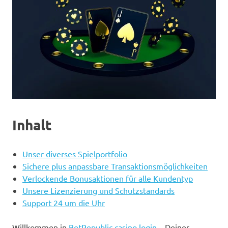
Inhalt
Unser diverses Spielportfolio
Sichere plus anpassbare Transaktionsmöglichkeiten
Verlockende Bonusaktionen für alle Kundentyp
Unsere Lizenzierung und Schutzstandards
Support 24 um die Uhr
Willkommen in
BetRepublic casino login
– Deiner