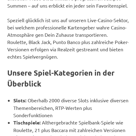
Summen – auf uns erblickt ein jeder sein Favoritenspiel.
Speziell glücklich ist uns auf unseren Live-Casino-Sektor,
bei welchem professionelle Kartengeber wahre Casino-
Atmosphäre gen Dein Zuhause transportieren.
Roulette, Black Jack, Punto Banco plus zahlreiche Poker-
Versionen erfolgen via Realzeit gestreamt und bieten
echtes Spielvergnügen.
Unsere Spiel-Kategorien in der
Überblick
Slots:
Oberhalb 2000 diverse Slots inklusive diversen
Themenbereichen, RTP-Werten plus
Sonderfunktionen
Tischspiele:
Althergebrachte Spielbank-Spiele wie
Roulette, 21 plus Baccara mit zahlreichen Versionen