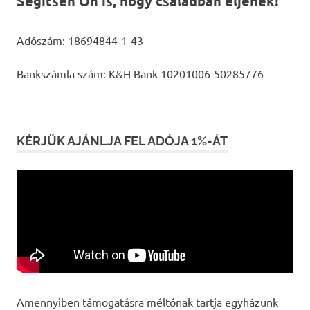
Segítsen Ön is, hogy családban éljenek!
Adószám: 18694844-1-43
Bankszámla szám: K&H Bank 10201006-50285776
KÉRJÜK AJÁNLJA FEL ADÓJA 1%-ÁT
Amennyiben támogatásra méltónak tartja egyházunk