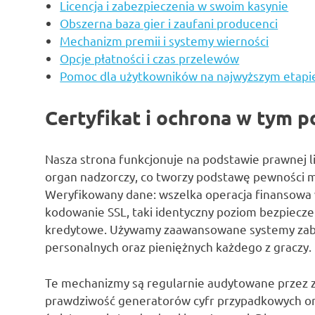
Licencja i zabezpieczenia w swoim kasynie
Obszerna baza gier i zaufani producenci
Mechanizm premii i systemy wierności
Opcje płatności i czas przelewów
Pomoc dla użytkowników na najwyższym etapi
Certyfikat i ochrona w tym p
Nasza strona funkcjonuje na podstawie prawnej l
organ nadzorczy, co tworzy podstawę pewności 
Weryfikowany dane: wszelka operacja finansowa 
kodowanie SSL, taki identyczny poziom bezpiecz
kredytowe. Używamy zaawansowane systemy zabez
personalnych oraz pieniężnych każdego z graczy.
Te mechanizmy są regularnie audytowane przez z
prawdziwość generatorów cyfr przypadkowych or