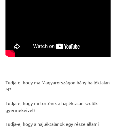
Tudja-e, hogy ma Magyarországon hány hajléktalan
él?
Tudja-e, hogy mi történik a hajléktalan szülők
gyermekeivel?
Tudja-e, hogy a hajléktalanok egy része állami