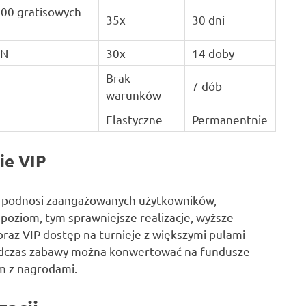
00 gratisowych
35x
30 dni
LN
30x
14 doby
Brak
7 dób
warunków
Elastyczne
Permanentnie
ie VIP
u podnosi zaangażowanych użytkowników,
 poziom, tym sprawniejsze realizacje, wyższe
raz VIP dostęp na turnieje z większymi pulami
odczas zabawy można konwertować na fundusze
m z nagrodami.