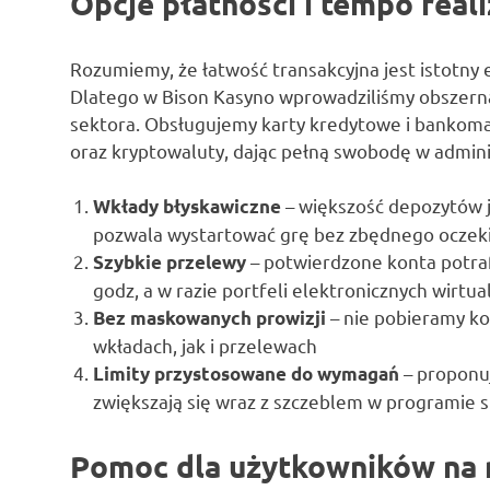
Opcje płatności i tempo reali
Rozumiemy, że łatwość transakcyjna jest istotny
Dlatego w Bison Kasyno wprowadziliśmy obszerną
sektora. Obsługujemy karty kredytowe i bankoma
oraz kryptowaluty, dając pełną swobodę w admin
– większość depozytów 
Wkłady błyskawiczne
pozwala wystartować grę bez zbędnego oczek
– potwierdzone konta potraf
Szybkie przelewy
godz, a w razie portfeli elektronicznych wirt
– nie pobieramy ko
Bez maskowanych prowizji
wkładach, jak i przelewach
– proponu
Limity przystosowane do wymagań
zwiększają się wraz z szczeblem w programie s
Pomoc dla użytkowników na 