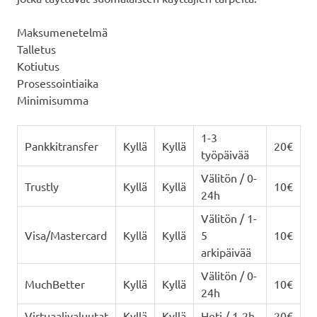
Maksumenetelmä
Talletus
Kotiutus
Prosessointiaika
Minimisumma
1-3
Pankkitransfer
Kyllä
Kyllä
20€
työpäivää
Välitön / 0-
Trustly
Kyllä
Kyllä
10€
24h
Välitön / 1-
Visa/Mastercard
Kyllä
Kyllä
5
10€
arkipäivää
Välitön / 0-
MuchBetter
Kyllä
Kyllä
10€
24h
Virtuaalivaluutat
Kyllä
Kyllä
Heti / 1-2h
20€