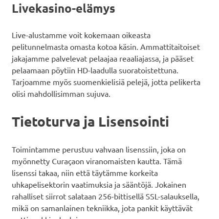
Livekasino-elämys
Live-alustamme voit kokemaan oikeasta
pelitunnelmasta omasta kotoa käsin. Ammattitaitoiset
jakajamme palvelevat pelaajaa reaaliajassa, ja pääset
pelaamaan pöytiin HD-laadulla suoratoistettuna.
Tarjoamme myös suomenkielisiä pelejä, jotta pelikerta
olisi mahdollisimman sujuva.
Tietoturva ja Lisensointi
Toimintamme perustuu vahvaan lisenssiin, joka on
myönnetty Curaçaon viranomaisten kautta. Tämä
lisenssi takaa, niin että täytämme korkeita
uhkapelisektorin vaatimuksia ja sääntöjä. Jokainen
rahalliset siirrot salataan 256-bittisellä SSL-salauksella,
mikä on samanlainen tekniikka, jota pankit käyttävät