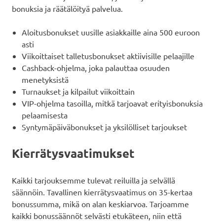
bonuksia ja räätälöityä palvelua.
Aloitusbonukset uusille asiakkaille aina 500 euroon
asti
Viikoittaiset talletusbonukset aktiivisille pelaajille
Cashback-ohjelma, joka palauttaa osuuden
menetyksistä
Turnaukset ja kilpailut viikoittain
VIP-ohjelma tasoilla, mitkä tarjoavat erityisbonuksia
pelaamisesta
Syntymäpäiväbonukset ja yksilölliset tarjoukset
Kierrätysvaatimukset
Kaikki tarjouksemme tulevat reiluilla ja selvällä
säännöin. Tavallinen kierrätysvaatimus on 35-kertaa
bonussumma, mikä on alan keskiarvoa. Tarjoamme
kaikki bonussäännöt selvästi etukäteen, niin että