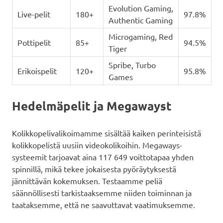
Evolution Gaming,
Live-pelit
180+
97.8%
Authentic Gaming
Microgaming, Red
Pottipelit
85+
94.5%
Tiger
Spribe, Turbo
Erikoispelit
120+
95.8%
Games
Hedelmäpelit ja Megawayst
Kolikkopelivalikoimamme sisältää kaiken perinteisistä
kolikkopelistä uusiin videokolikoihin. Megaways-
systeemit tarjoavat aina 117 649 voittotapaa yhden
spinnillä, mikä tekee jokaisesta pyöräytyksestä
jännittävän kokemuksen. Testaamme peliä
säännöllisesti tarkistaaksemme niiden toiminnan ja
taataksemme, että ne saavuttavat vaatimuksemme.