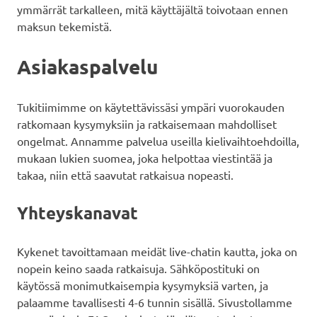
ymmärrät tarkalleen, mitä käyttäjältä toivotaan ennen
maksun tekemistä.
Asiakaspalvelu
Tukitiimimme on käytettävissäsi ympäri vuorokauden
ratkomaan kysymyksiin ja ratkaisemaan mahdolliset
ongelmat. Annamme palvelua useilla kielivaihtoehdoilla,
mukaan lukien suomea, joka helpottaa viestintää ja
takaa, niin että saavutat ratkaisua nopeasti.
Yhteyskanavat
Kykenet tavoittamaan meidät live-chatin kautta, joka on
nopein keino saada ratkaisuja. Sähköpostituki on
käytössä monimutkaisempia kysymyksiä varten, ja
palaamme tavallisesti 4-6 tunnin sisällä. Sivustollamme