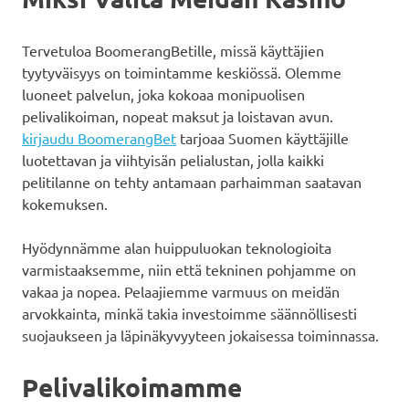
Tervetuloa BoomerangBetille, missä käyttäjien
tyytyväisyys on toimintamme keskiössä. Olemme
luoneet palvelun, joka kokoaa monipuolisen
pelivalikoiman, nopeat maksut ja loistavan avun.
kirjaudu BoomerangBet
tarjoaa Suomen käyttäjille
luotettavan ja viihtyisän pelialustan, jolla kaikki
pelitilanne on tehty antamaan parhaimman saatavan
kokemuksen.
Hyödynnämme alan huippuluokan teknologioita
varmistaaksemme, niin että tekninen pohjamme on
vakaa ja nopea. Pelaajiemme varmuus on meidän
arvokkainta, minkä takia investoimme säännöllisesti
suojaukseen ja läpinäkyvyyteen jokaisessa toiminnassa.
Pelivalikoimamme