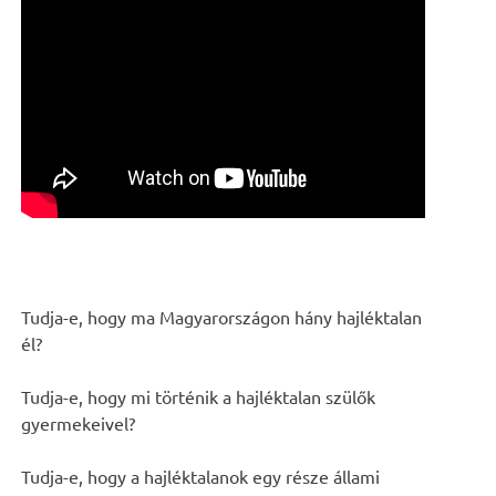
Tudja-e, hogy ma Magyarországon hány hajléktalan
él?
Tudja-e, hogy mi történik a hajléktalan szülők
gyermekeivel?
Tudja-e, hogy a hajléktalanok egy része állami