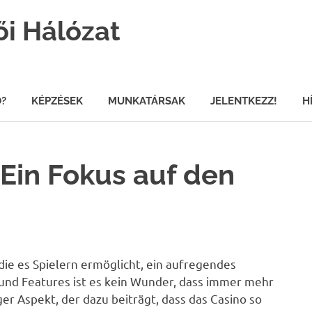
ői Hálózat
Ő?
KÉPZÉSEK
MUNKATÁRSAK
JELENTKEZZ!
H
Ein Fokus auf den
 die es Spielern ermöglicht, ein aufregendes
 und Features ist es kein Wunder, dass immer mehr
r Aspekt, der dazu beiträgt, dass das Casino so