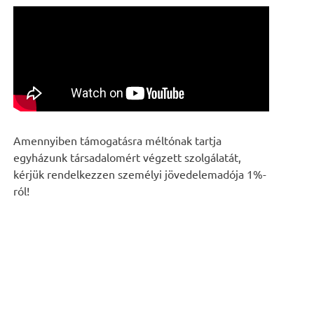
Amennyiben támogatásra méltónak tartja
egyházunk társadalomért végzett szolgálatát,
kérjük rendelkezzen személyi jövedelemadója 1%-
ról!