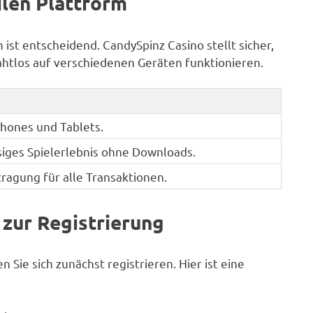
len Plattform
st entscheidend. CandySpinz Casino stellt sicher,
nahtlos auf verschiedenen Geräten funktionieren.
hones und Tablets.
ssiges Spielerlebnis ohne Downloads.
ragung für alle Transaktionen.
 zur Registrierung
Sie sich zunächst registrieren. Hier ist eine