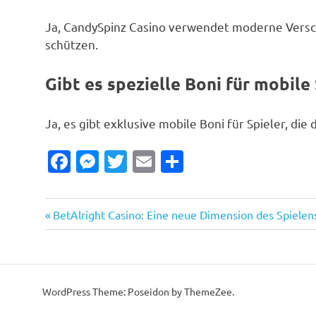
Ja, CandySpinz Casino verwendet moderne Versc
schützen.
Gibt es spezielle Boni für mobile
Ja, es gibt exklusive mobile Boni für Spieler, die
Facebook
Messenger
Twitter
Email
Ossza
meg
Previous
Bejegyzés
BetAlright Casino: Eine neue Dimension des Spielen
Post:
navigáció
WordPress Theme: Poseidon by ThemeZee.