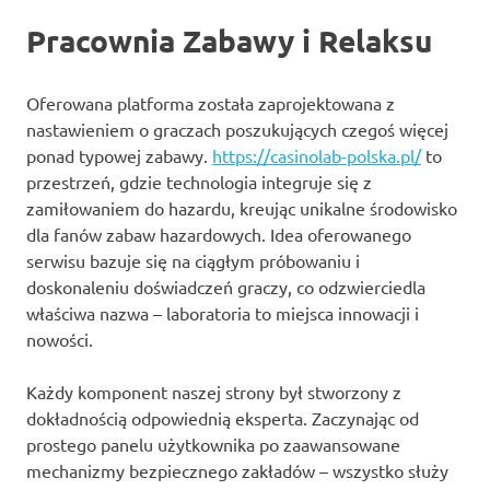
Pracownia Zabawy i Relaksu
Oferowana platforma została zaprojektowana z
nastawieniem o graczach poszukujących czegoś więcej
ponad typowej zabawy.
https://casinolab-polska.pl/
to
przestrzeń, gdzie technologia integruje się z
zamiłowaniem do hazardu, kreując unikalne środowisko
dla fanów zabaw hazardowych. Idea oferowanego
serwisu bazuje się na ciągłym próbowaniu i
doskonaleniu doświadczeń graczy, co odzwierciedla
właściwa nazwa – laboratoria to miejsca innowacji i
nowości.
Każdy komponent naszej strony był stworzony z
dokładnością odpowiednią eksperta. Zaczynając od
prostego panelu użytkownika po zaawansowane
mechanizmy bezpiecznego zakładów – wszystko służy