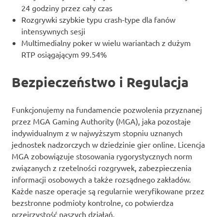
24 godziny przez cały czas
Rozgrywki szybkie typu crash-type dla fanów
intensywnych sesji
Multimedialny poker w wielu wariantach z dużym
RTP osiągającym 99.54%
Bezpieczeństwo i Regulacja
Funkcjonujemy na fundamencie pozwolenia przyznanej
przez MGA Gaming Authority (MGA), jaka pozostaje
indywidualnym z w najwyższym stopniu uznanych
jednostek nadzorczych w dziedzinie gier online. Licencja
MGA zobowiązuje stosowania rygorystycznych norm
związanych z rzetelności rozgrywek, zabezpieczenia
informacji osobowych a także rozsądnego zakładów.
Każde nasze operacje są regularnie weryfikowane przez
bezstronne podmioty kontrolne, co potwierdza
przejrzystość naszych działań.