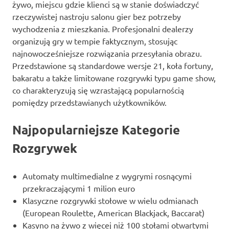
żywo, miejscu gdzie klienci są w stanie doświadczyć
rzeczywistej nastroju salonu gier bez potrzeby
wychodzenia z mieszkania. Profesjonalni dealerzy
organizują gry w tempie faktycznym, stosując
najnowocześniejsze rozwiązania przesyłania obrazu.
Przedstawione są standardowe wersje 21, koła fortuny,
bakaratu a także limitowane rozgrywki typu game show,
co charakteryzują się wzrastającą popularnością
pomiędzy przedstawianych użytkowników.
Najpopularniejsze Kategorie
Rozgrywek
Automaty multimedialne z wygrymi rosnącymi
przekraczającymi 1 milion euro
Klasyczne rozgrywki stołowe w wielu odmianach
(European Roulette, American Blackjack, Baccarat)
Kasyno na żywo z więcej niż 100 stołami otwartymi