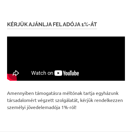
KÉRJÜK AJÁNLJA FEL ADÓJA 1%-ÁT
Amennyiben támogatásra méltónak tartja egyházunk
társadalomért végzett szolgálatát, kérjük rendelkezzen
személyi jövedelemadója 1%-ról!