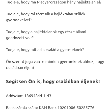
Tudja-e, hogy ma Magyarországon hány hajléktalan él?
Tudja-e, hogy mi történik a hajléktalan szülők
gyermekeivel?
Tudja-e, hogy a hajléktalanok egy része állami
gondozott volt?
Tudja-e, hogy mit ad a család a gyermeknek?
Ön szerint joga van- e minden gyermeknek ahhoz, hogy
családban éljen?
Segítsen Ön is, hogy családban éljenek!
Adószám: 18694844-1-43
Bankszámla szám: K&H Bank 10201006-50285776