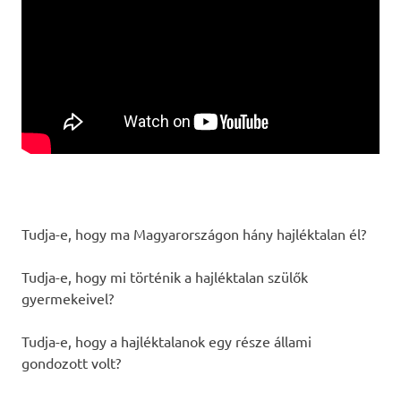
Tudja-e, hogy ma Magyarországon hány hajléktalan él?
Tudja-e, hogy mi történik a hajléktalan szülők
gyermekeivel?
Tudja-e, hogy a hajléktalanok egy része állami
gondozott volt?