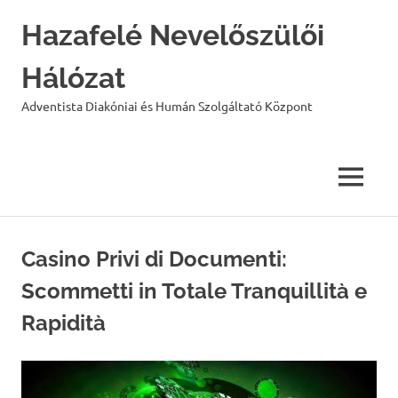
Hazafelé Nevelőszülői
Hálózat
Adventista Diakóniai és Humán Szolgáltató Központ
MENU
Skip
to
Casino Privi di Documenti:
content
Scommetti in Totale Tranquillità e
Rapidità