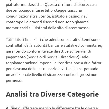
piattaforme classiche. Questa cifratura di sicurezza a
duecentocinquantasei bit protegge ciascuna
comunicazione tra utente, istituto e casinò, nel
contempo i elementi riservati non sono giammai
memorizzati sui sistemi della sito di scommessa.
Tali istituti finanziari che aderiscono a tali sistemi sono
controllati dalle autorità bancarie statali ed comunitarie,
garantendo conformità alle direttive sui servizi di
pagamento (Servizio di Servizi Directive 2). Tale
regolamentazione impone l’autenticazione a due fattori
per ciascuna delle le transazioni virtuali, incorporando
un addizionale livello di sicurezza contro ingressi non
permessi.
Analisi tra Diverse Categorie
Al fine di afferrare meglio le differenze tra le diverse