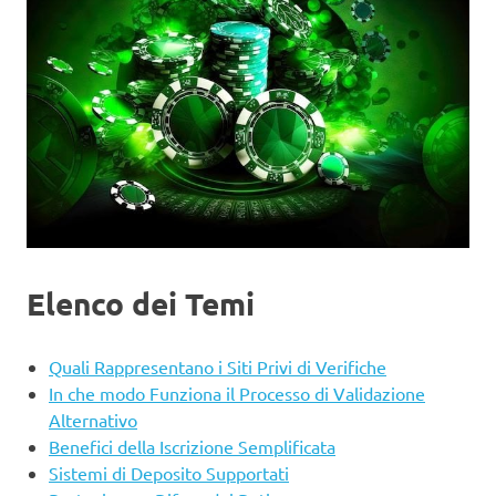
Elenco dei Temi
Quali Rappresentano i Siti Privi di Verifiche
In che modo Funziona il Processo di Validazione
Alternativo
Benefici della Iscrizione Semplificata
Sistemi di Deposito Supportati