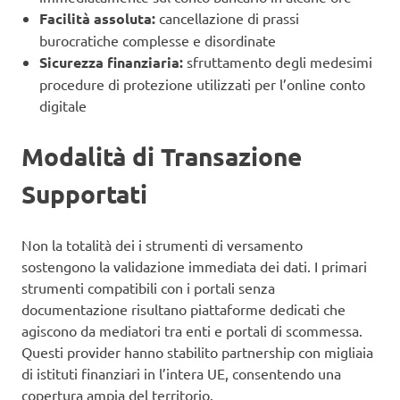
Facilità assoluta:
cancellazione di prassi
burocratiche complesse e disordinate
Sicurezza finanziaria:
sfruttamento degli medesimi
procedure di protezione utilizzati per l’online conto
digitale
Modalità di Transazione
Supportati
Non la totalità dei i strumenti di versamento
sostengono la validazione immediata dei dati. I primari
strumenti compatibili con i portali senza
documentazione risultano piattaforme dedicati che
agiscono da mediatori tra enti e portali di scommessa.
Questi provider hanno stabilito partnership con migliaia
di istituti finanziari in l’intera UE, consentendo una
copertura ampia del territorio.