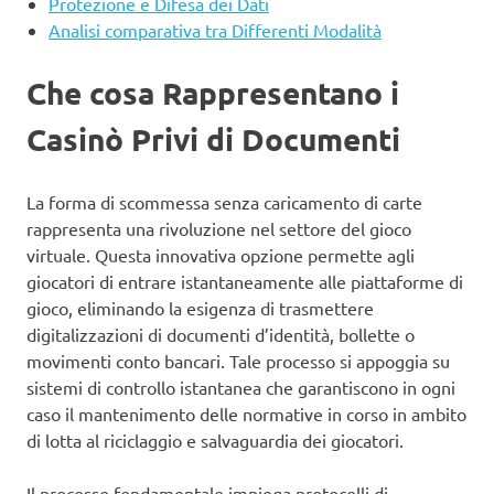
Protezione e Difesa dei Dati
Analisi comparativa tra Differenti Modalità
Che cosa Rappresentano i
Casinò Privi di Documenti
La forma di scommessa senza caricamento di carte
rappresenta una rivoluzione nel settore del gioco
virtuale. Questa innovativa opzione permette agli
giocatori di entrare istantaneamente alle piattaforme di
gioco, eliminando la esigenza di trasmettere
digitalizzazioni di documenti d’identità, bollette o
movimenti conto bancari. Tale processo si appoggia su
sistemi di controllo istantanea che garantiscono in ogni
caso il mantenimento delle normative in corso in ambito
di lotta al riciclaggio e salvaguardia dei giocatori.
Il processo fondamentale impiega protocolli di