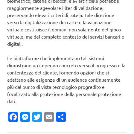
biometrico, catena di blocchi e IA artificiale potrebbe
maggiormente agevolare i iter di validazione,
preservando elevati criteri di tutela. Tale direzione
verso la digitalizzazione dei carte e la validazione
virtuale costituisce il domani non solamente del gioco
virtuale, ma del completo contesto dei servizi bancari e
digitali.
Le piattaforme che implementano tali sistemi
dimostrano un impegno concreto verso il progresso e la
contentezza del cliente, fornendo opzioni che si
adattano alle esigenze di un audience continuamente
più dal punto di vista tecnologico progredito e
focalizzato alla protezione della personale protezione
dati.
Facebook
Messenger
Twitter
Email
Ossza
meg