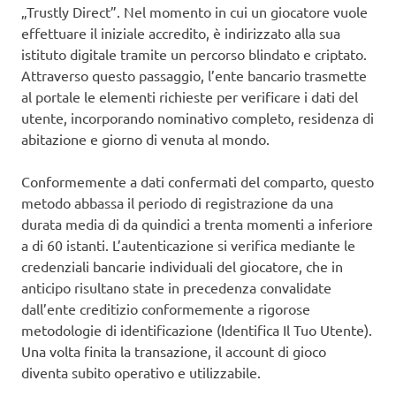
„Trustly Direct”. Nel momento in cui un giocatore vuole
effettuare il iniziale accredito, è indirizzato alla sua
istituto digitale tramite un percorso blindato e criptato.
Attraverso questo passaggio, l’ente bancario trasmette
al portale le elementi richieste per verificare i dati del
utente, incorporando nominativo completo, residenza di
abitazione e giorno di venuta al mondo.
Conformemente a dati confermati del comparto, questo
metodo abbassa il periodo di registrazione da una
durata media di da quindici a trenta momenti a inferiore
a di 60 istanti. L’autenticazione si verifica mediante le
credenziali bancarie individuali del giocatore, che in
anticipo risultano state in precedenza convalidate
dall’ente creditizio conformemente a rigorose
metodologie di identificazione (Identifica Il Tuo Utente).
Una volta finita la transazione, il account di gioco
diventa subito operativo e utilizzabile.