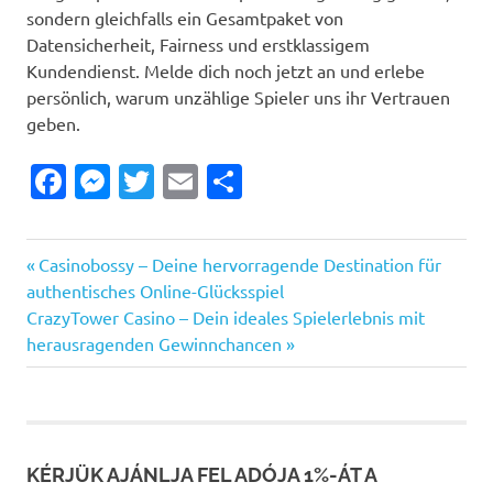
sondern gleichfalls ein Gesamtpaket von
Datensicherheit, Fairness und erstklassigem
Kundendienst. Melde dich noch jetzt an und erlebe
persönlich, warum unzählige Spieler uns ihr Vertrauen
geben.
Facebook
Messenger
Twitter
Email
Ossza
meg
Previous
Bejegyzés
Casinobossy – Deine hervorragende Destination für
Post:
authentisches Online-Glücksspiel
navigáció
Next
CrazyTower Casino – Dein ideales Spielerlebnis mit
Post:
herausragenden Gewinnchancen
KÉRJÜK AJÁNLJA FEL ADÓJA 1%-ÁT A