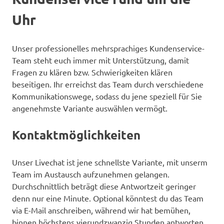
Uhr
Unser professionelles mehrsprachiges Kundenservice-
Team steht euch immer mit Unterstützung, damit
Fragen zu klären bzw. Schwierigkeiten klären
beseitigen. Ihr erreichst das Team durch verschiedene
Kommunikationswege, sodass du jene speziell für Sie
angenehmste Variante auswählen vermögt.
Kontaktmöglichkeiten
Unser Livechat ist jene schnellste Variante, mit unserm
Team im Austausch aufzunehmen gelangen.
Durchschnittlich beträgt diese Antwortzeit geringer
denn nur eine Minute. Optional könntest du das Team
via E-Mail anschreiben, während wir hat bemühen,
binnen höchstens vierundzwanzig Stunden antworten