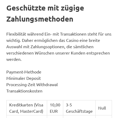
Geschützte mit zügige
Zahlungsmethoden
Flexibilität während Ein- mit Transaktionen steht für uns
wichtig. Daher ermöglichen das Casino eine breite
Auswahl mit Zahlungsoptionen, die sämtlichen
verschiedenen Wünschen unserer Kunden entsprechen
werden.
Payment-Methode
Minimaler Deposit
Processing-Zeit Withdrawal
Transaktionskosten
Kreditkarten (Visa
10,00
3-5
Null
Card, MasterCard)
EUR
Geschäftstage