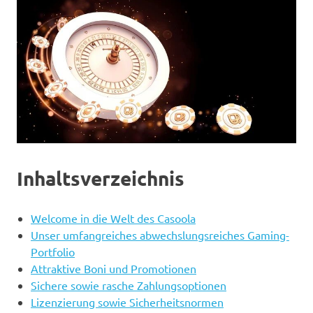
Inhaltsverzeichnis
Welcome in die Welt des Casoola
Unser umfangreiches abwechslungsreiches Gaming-
Portfolio
Attraktive Boni und Promotionen
Sichere sowie rasche Zahlungsoptionen
Lizenzierung sowie Sicherheitsnormen