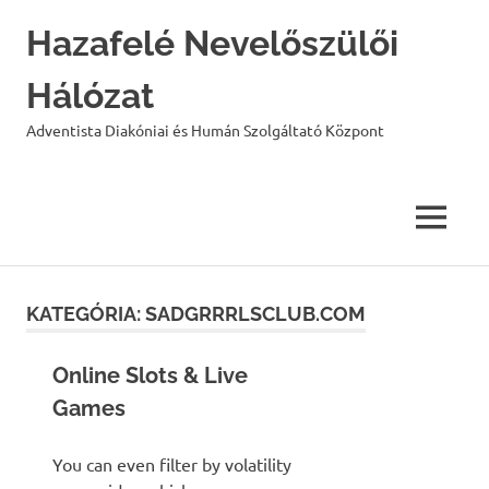
Hazafelé Nevelőszülői
Hálózat
Adventista Diakóniai és Humán Szolgáltató Központ
MENU
Skip
to
KATEGÓRIA:
SADGRRRLSCLUB.COM
content
Online Slots & Live
Games
You can even filter by volatility