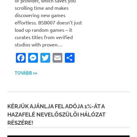
or provider, which saves you
scrolling time and makes
discovering new games
effortless. BSB007 doesn’t just
load up random games – it
curates titles from verified
studios with proven…
Facebook
Messenger
Twitter
Email
Ossza
meg
TOVÁBB >>
KÉRJÜK AJÁNLJA FEL ADÓJA 1%-ÁT A
HAZAFELÉ NEVELŐSZÜLŐI HÁLÓZAT
RÉSZÉRE!