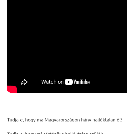
Tudja-e, hogy ma Magyarországon hány hajléktalan él?
Tudja-e, hogy mi történik a hajléktalan szülők