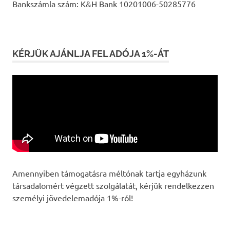
Bankszámla szám: K&H Bank 10201006-50285776
KÉRJÜK AJÁNLJA FEL ADÓJA 1%-ÁT
Amennyiben támogatásra méltónak tartja egyházunk
társadalomért végzett szolgálatát, kérjük rendelkezzen
személyi jövedelemadója 1%-ról!