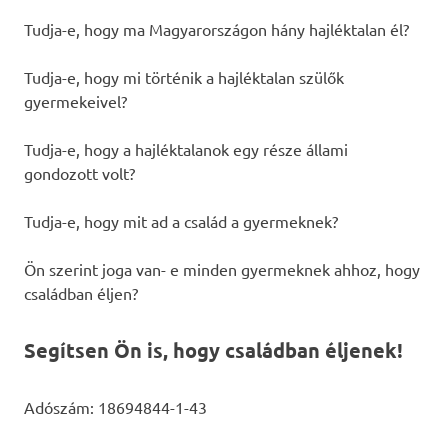
Tudja-e, hogy ma Magyarországon hány hajléktalan él?
Tudja-e, hogy mi történik a hajléktalan szülők
gyermekeivel?
Tudja-e, hogy a hajléktalanok egy része állami
gondozott volt?
Tudja-e, hogy mit ad a család a gyermeknek?
Ön szerint joga van- e minden gyermeknek ahhoz, hogy
családban éljen?
Segítsen Ön is, hogy családban éljenek!
Adószám: 18694844-1-43